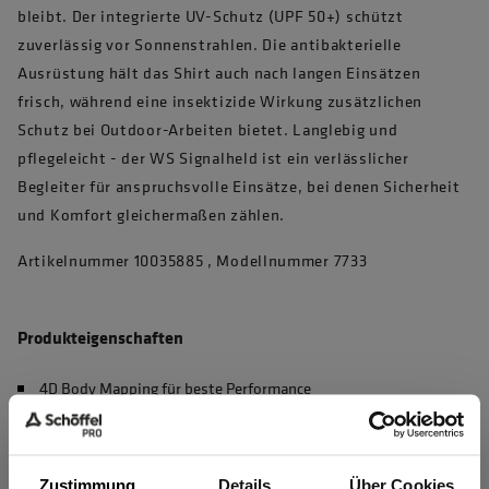
bleibt. Der integrierte UV-Schutz (UPF 50+) schützt
zuverlässig vor Sonnenstrahlen. Die antibakterielle
Ausrüstung hält das Shirt auch nach langen Einsätzen
frisch, während eine insektizide Wirkung zusätzlichen
Schutz bei Outdoor-Arbeiten bietet. Langlebig und
pflegeleicht - der WS Signalheld ist ein verlässlicher
Begleiter für anspruchsvolle Einsätze, bei denen Sicherheit
und Komfort gleichermaßen zählen.
Artikelnummer 10035885 , Modellnummer 7733
Produkteigenschaften
4D Body Mapping für beste Performance
Waschbar bei 60°C, max. 50 Haushaltswäschen (EN 20471)
UV Schutz nach EN 13758-2, UPF 50+
Zustimmung
Details
Über Cookies