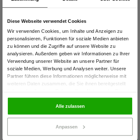
Sportlicher Schnitt für perfekte Passform
Elastische Reflexstreifen PRO ReFlex
Diese Webseite verwendet Cookies
Sind Sie
Schulterreflexstreifen für erhöhte Sichtbarkeit
Gewerbetreibender?
Wir verwenden Cookies, um Inhalte und Anzeigen zu
mehr anzeigen
personalisieren, Funktionen für soziale Medien anbieten
zu können und die Zugriffe auf unsere Website zu
Ich bestätige, dass ich Gewerbetreibender bin. Alle
analysieren. Außerdem geben wir Informationen zu Ihrer
Herstellerangaben
Preise werden netto ausgewiesen.
Verwendung unserer Website an unsere Partner für
Schöffel PRO GmbH, Albert-Einstein-Strasse 1, 86830
soziale Medien, Werbung und Analysen weiter. Unsere
Partner führen diese Informationen möglicherweise mit
Schwabmünchen, Deutschland
GEWERBETREIBENDER
weiteren Daten zusammen, die Sie ihnen bereitgestellt
info@schoeffel-pro.com
haben oder die sie im Rahmen Ihrer Nutzung der Dienste
gesammelt haben.
PRIVATPERSON
Alle zulassen
Materialeigenschaften
Anpassen
Geruchshemmend