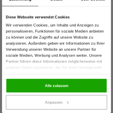
Sportlicher Schnitt für perfekte Passform
Elastische Reflexstreifen PRO ReFlex
Diese Webseite verwendet Cookies
Sind Sie
Schulterreflexstreifen für erhöhte Sichtbarkeit
Gewerbetreibender?
Wir verwenden Cookies, um Inhalte und Anzeigen zu
mehr anzeigen
personalisieren, Funktionen für soziale Medien anbieten
zu können und die Zugriffe auf unsere Website zu
Ich bestätige, dass ich Gewerbetreibender bin. Alle
analysieren. Außerdem geben wir Informationen zu Ihrer
Herstellerangaben
Preise werden netto ausgewiesen.
Verwendung unserer Website an unsere Partner für
Schöffel PRO GmbH, Albert-Einstein-Strasse 1, 86830
soziale Medien, Werbung und Analysen weiter. Unsere
Partner führen diese Informationen möglicherweise mit
Schwabmünchen, Deutschland
GEWERBETREIBENDER
weiteren Daten zusammen, die Sie ihnen bereitgestellt
info@schoeffel-pro.com
haben oder die sie im Rahmen Ihrer Nutzung der Dienste
gesammelt haben.
PRIVATPERSON
Alle zulassen
Materialeigenschaften
Anpassen
Geruchshemmend