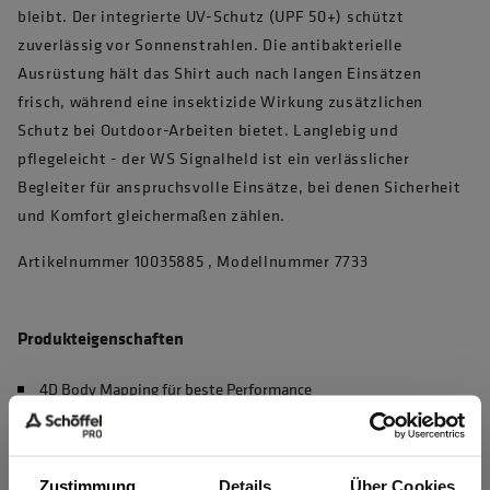
bleibt. Der integrierte UV-Schutz (UPF 50+) schützt
zuverlässig vor Sonnenstrahlen. Die antibakterielle
Ausrüstung hält das Shirt auch nach langen Einsätzen
frisch, während eine insektizide Wirkung zusätzlichen
Schutz bei Outdoor-Arbeiten bietet. Langlebig und
pflegeleicht - der WS Signalheld ist ein verlässlicher
Begleiter für anspruchsvolle Einsätze, bei denen Sicherheit
und Komfort gleichermaßen zählen.
Artikelnummer 10035885 , Modellnummer 7733
Produkteigenschaften
4D Body Mapping für beste Performance
Waschbar bei 60°C, max. 50 Haushaltswäschen (EN 20471)
UV Schutz nach EN 13758-2, UPF 50+
Zustimmung
Details
Über Cookies