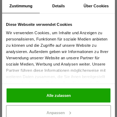
UV Schutz nach EN 13758-2, UPF 50+
Zustimmung
Details
Über Cookies
Sportlicher Schnitt für perfekte Passform
Coolmax® für effektiven Feuchtigkeitstransport – stets kühl
Diese Webseite verwendet Cookies
und trocken
Sind Sie
Gewerbetreibender?
Wir verwenden Cookies, um Inhalte und Anzeigen zu
Elastische thermofixierte Reflexstreifen PRO ReFlex
personalisieren, Funktionen für soziale Medien anbieten
mehr anzeigen
zu können und die Zugriffe auf unsere Website zu
Ich bestätige, dass ich Gewerbetreibender bin. Alle
analysieren. Außerdem geben wir Informationen zu Ihrer
Preise werden netto ausgewiesen.
Verwendung unserer Website an unsere Partner für
Herstellerangaben
soziale Medien, Werbung und Analysen weiter. Unsere
Partner führen diese Informationen möglicherweise mit
Schöffel PRO GmbH, Albert-Einstein-Strasse 1, 86830
GEWERBETREIBENDER
weiteren Daten zusammen, die Sie ihnen bereitgestellt
Schwabmünchen, Deutschland
haben oder die sie im Rahmen Ihrer Nutzung der Dienste
info@schoeffel-pro.com
gesammelt haben.
PRIVATPERSON
Alle zulassen
Materialeigenschaften
Anpassen