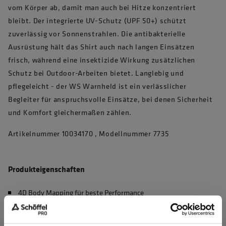
vom Körper ab, damit man auch bei Hitze konzentriert
bleibt. Der integrierte UV-Schutz (UPF 50+) schützt
zuverlässig vor Sonnenstrahlen. Die antibakterielle
Ausrüstung hält das Shirt auch nach langen Einsätzen
frisch, während eine insektizide Wirkung zusätzlichen
Schutz bei Outdoor-Arbeiten bietet. Langlebig und
pflegeleicht - der WS Warnheld ist ein verlässlicher
Begleiter für anspruchsvolle Einsätze, bei denen Sicherheit
und Komfort gleichermaßen zählen.
Artikelnummer 10034170 , Modellnummer 7735
Produkteigenschaften
4D Body Mapping für beste Performance
Waschbar bei 60°C, max. 50 Haushaltswäschen (EN 20471)