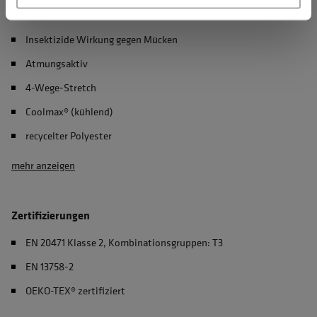
Geruchshemmend
Insektizide Wirkung gegen Mücken
Atmungsaktiv
4-Wege-Stretch
Coolmax® (kühlend)
recycelter Polyester
mehr anzeigen
Zertifizierungen
EN 20471 Klasse 2, Kombinationsgruppen: T3
EN 13758-2
OEKO-TEX® zertifiziert