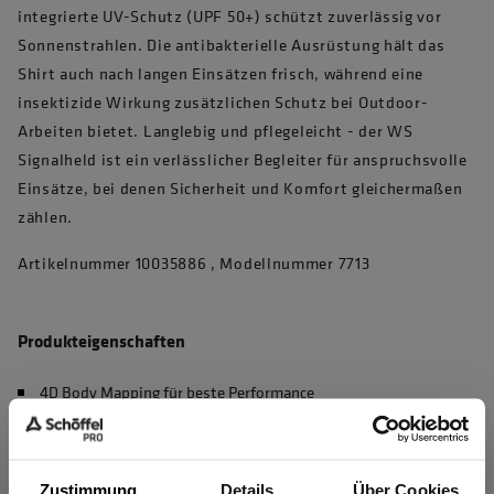
integrierte UV-Schutz (UPF 50+) schützt zuverlässig vor
Sonnenstrahlen. Die antibakterielle Ausrüstung hält das
Shirt auch nach langen Einsätzen frisch, während eine
insektizide Wirkung zusätzlichen Schutz bei Outdoor-
Arbeiten bietet. Langlebig und pflegeleicht - der WS
Signalheld ist ein verlässlicher Begleiter für anspruchsvolle
Einsätze, bei denen Sicherheit und Komfort gleichermaßen
zählen.
Artikelnummer 10035886 , Modellnummer 7713
Produkteigenschaften
4D Body Mapping für beste Performance
Waschbar bei 60°C, max. 50 Haushaltswäschen (EN 20471)
UV Schutz nach EN 13758-2, UPF 50+
Zustimmung
Details
Über Cookies