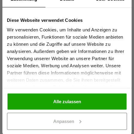
Sportlicher Schnitt für perfekte Passform
Elastische thermofixierte Reflexstreifen PRO ReFlex
Diese Webseite verwendet Cookies
Sind Sie
Schulterreflexstreifen für erhöhte Sichtbarkeit
Gewerbetreibender?
Wir verwenden Cookies, um Inhalte und Anzeigen zu
mehr anzeigen
personalisieren, Funktionen für soziale Medien anbieten
zu können und die Zugriffe auf unsere Website zu
Ich bestätige, dass ich Gewerbetreibender bin. Alle
analysieren. Außerdem geben wir Informationen zu Ihrer
Herstellerangaben
Preise werden netto ausgewiesen.
Verwendung unserer Website an unsere Partner für
Schöffel PRO GmbH, Albert-Einstein-Strasse 1, 86830
soziale Medien, Werbung und Analysen weiter. Unsere
Partner führen diese Informationen möglicherweise mit
Schwabmünchen, Deutschland
GEWERBETREIBENDER
weiteren Daten zusammen, die Sie ihnen bereitgestellt
info@schoeffel-pro.com
haben oder die sie im Rahmen Ihrer Nutzung der Dienste
gesammelt haben.
PRIVATPERSON
Alle zulassen
Materialeigenschaften
Anpassen
Geruchshemmend