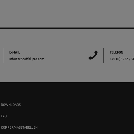
E-MAIL
TELEFON
info@schoeffel-pro.com
+49 (0)8232 / 
DOWNLOADS
FAQ
KÖRPERMASSTABELLEN