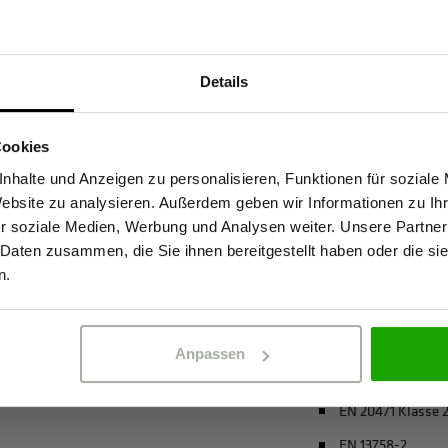
Materialeigenscha
Details
t hohe Sichtbarkeit mit
Geruchshemmen
Sind Sie Gewerbetreibender?
unktionsmaterial leitet
Insektizide Wirk
tze konzentriert bleibt. Der
Cookies
Atmungsaktiv
ig vor Sonnenstrahlen. Die
stätige, dass ich Gewerbetreibender bin. Alle Preise werden netto ausge
nhalte und Anzeigen zu personalisieren, Funktionen für soziale
Bio-Baumwolle
h langen Einsätzen frisch,
Website zu analysieren. Außerdem geben wir Informationen zu I
hutz bei Outdoor-Arbeiten
4-Wege-Stretch
r soziale Medien, Werbung und Analysen weiter. Unsere Partner
ld ist ein verlässlicher
 Daten zusammen, die Sie ihnen bereitgestellt haben oder die s
ERBETREIBENDER
PRIVATPERSO
recycelter Polyes
Sicherheit und Komfort
n.
mehr anzeigen
Anpassen
Zertifizierungen
EN 20471 Klasse 
EN 13758-2