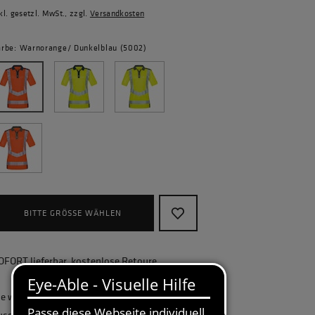
kl. gesetzl. MwSt., zzgl.
Versandkosten
arbe: Warnorange/ Dunkelblau (5002)
BITTE GRÖSSE WÄHLEN
OFORT lieferbar, kostenlose Retoure
ie wollen Ihr Unternehmen ganzheitlich
usstatten und benötigen eine größere