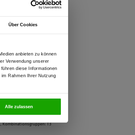
ften
Über Cookies
d
ung gegen Mücken
wiesen.
 Medien anbieten zu können
hrer Verwendung unserer
 führen diese Informationen
ie im Rahmen Ihrer Nutzung
N
ter
Alle zulassen
2, Kombinationsgruppen: T3