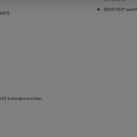
OEKO-TEX® zertif
0471)
86830 Schwabmünchen,