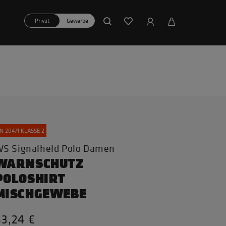
Privat
Gewerbe
N 20471 KLASSE 2
S Signalheld Polo Damen
WARNSCHUTZ
POLOSHIRT
MISCHGEWEBE
83,24 €