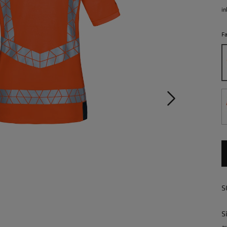
in
F
S
S
a