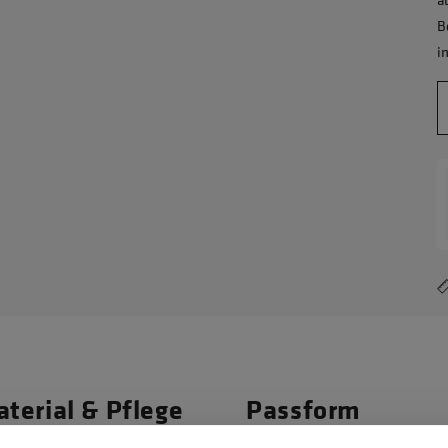
B
i
terial & Pflege
Passform