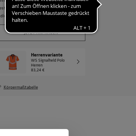
estellmenge? Gerne erstellen wir Ihnen ein
ndividuelles Angebot.
JETZT ANFRAGEN
Herrenvariante
WS Signalheld Polo
Herren
83,24 €
Körpermaßtabelle