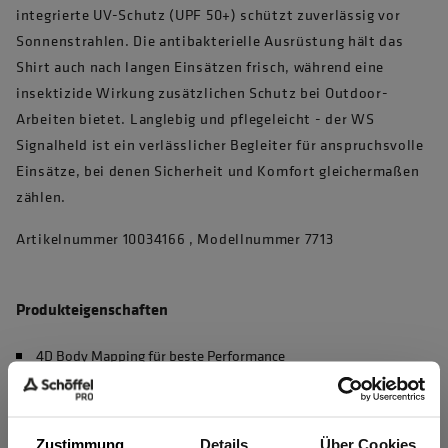
integrierte UV-Schutz (UPF 50+) schützt zuverlässig vor
Sonnenstrahlen. Die antibakterielle Ausrüstung hält das
Shirt auch nach langen Einsätzen frisch, während eine
insektizide Wirkung zusätzlichen Schutz bei Outdoor-
Arbeiten bietet. Langlebig und pflegeleicht - der WS
Signalheld ist ein verlässlicher Begleiter für anspruchsvolle
Einsätze, bei denen Sicherheit und Komfort gleichermaßen
zählen.
Artikelnummer 10034166 , Modellnummer 7713
Produkteigenschaften
4D Body Mapping für beste Performance
Waschbar bei 60°C, max. 50 Haushaltswäschen (EN 20471)
UV Schutz nach EN 13758-2, UPF 50+
Zustimmung
Details
Über Cookies