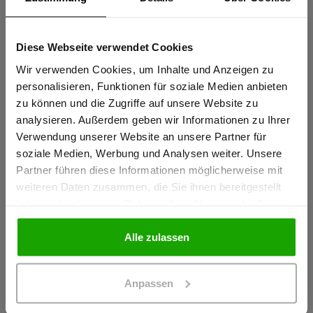
Sportlicher Schnitt für perfekte Passform
Elastische thermofixierte Reflexstreifen PRO ReFlex
Diese Webseite verwendet Cookies
Sind Sie
Schulterreflexstreifen für erhöhte Sichtbarkeit
Gewerbetreibender?
Wir verwenden Cookies, um Inhalte und Anzeigen zu
mehr anzeigen
personalisieren, Funktionen für soziale Medien anbieten
zu können und die Zugriffe auf unsere Website zu
Ich bestätige, dass ich Gewerbetreibender bin. Alle
analysieren. Außerdem geben wir Informationen zu Ihrer
Herstellerangaben
Preise werden netto ausgewiesen.
Verwendung unserer Website an unsere Partner für
Schöffel PRO GmbH, Albert-Einstein-Strasse 1, 86830
soziale Medien, Werbung und Analysen weiter. Unsere
Partner führen diese Informationen möglicherweise mit
Schwabmünchen, Deutschland
GEWERBETREIBENDER
weiteren Daten zusammen, die Sie ihnen bereitgestellt
info@schoeffel-pro.com
haben oder die sie im Rahmen Ihrer Nutzung der Dienste
gesammelt haben.
PRIVATPERSON
Alle zulassen
Materialeigenschaften
Anpassen
Geruchshemmend