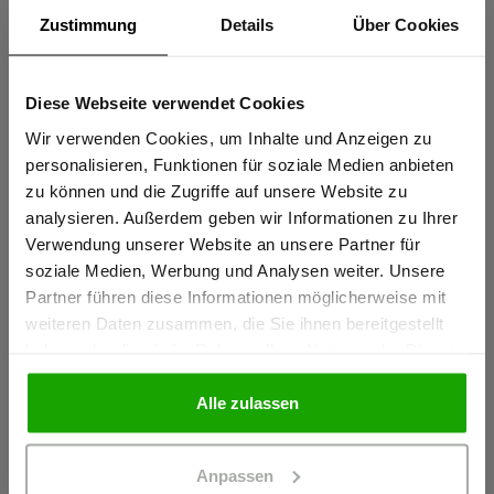
UV Schutz nach EN 13758-2, UPF 50+
Zustimmung
Details
Über Cookies
Sportlicher Schnitt für perfekte Passform
Coolmax® für effektiven Feuchtigkeitstransport – stets kühl
Diese Webseite verwendet Cookies
und trocken
Sind Sie
Gewerbetreibender?
Wir verwenden Cookies, um Inhalte und Anzeigen zu
Elastische thermofixierte Reflexstreifen PRO ReFlex
personalisieren, Funktionen für soziale Medien anbieten
mehr anzeigen
zu können und die Zugriffe auf unsere Website zu
Ich bestätige, dass ich Gewerbetreibender bin. Alle
analysieren. Außerdem geben wir Informationen zu Ihrer
Preise werden netto ausgewiesen.
Verwendung unserer Website an unsere Partner für
Herstellerangaben
soziale Medien, Werbung und Analysen weiter. Unsere
Partner führen diese Informationen möglicherweise mit
Schöffel PRO GmbH, Albert-Einstein-Strasse 1, 86830
GEWERBETREIBENDER
weiteren Daten zusammen, die Sie ihnen bereitgestellt
Schwabmünchen, Deutschland
haben oder die sie im Rahmen Ihrer Nutzung der Dienste
info@schoeffel-pro.com
gesammelt haben.
PRIVATPERSON
Alle zulassen
Materialeigenschaften
Anpassen