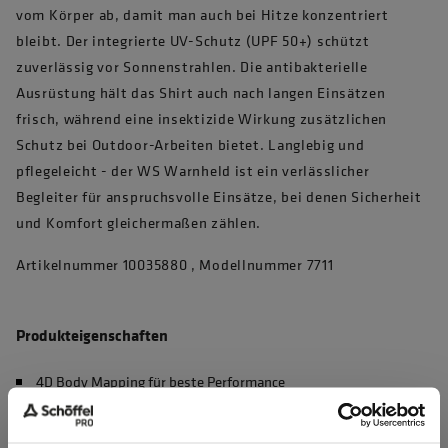
vom Körper ab, damit man auch bei Hitze konzentriert
bleibt. Der integrierte UV-Schutz (UPF 50+) schützt
zuverlässig vor Sonnenstrahlen. Die antibakterielle
Ausrüstung hält das Shirt auch nach langen Einsätzen
frisch, während eine insektizide Wirkung zusätzlichen
Schutz bei Outdoor-Arbeiten bietet. Langlebig und
pflegeleicht - der WS Warnheld ist ein verlässlicher
Begleiter für anspruchsvolle Einsätze, bei denen Sicherheit
und Komfort gleichermaßen zählen.
Artikelnummer 10035880 , Modellnummer 7711
Produkteigenschaften
4D Body Mapping für beste Performance
Waschbar bei 60°C, max. 50 Haushaltswäschen (EN 20471)