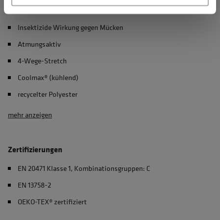
Geruchshemmend
Insektizide Wirkung gegen Mücken
Atmungsaktiv
4-Wege-Stretch
Coolmax® (kühlend)
recycelter Polyester
mehr anzeigen
Zertifizierungen
EN 20471 Klasse 1, Kombinationsgruppen: C
EN 13758-2
OEKO-TEX® zertifiziert