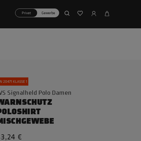
Privat
Gewerbe
N 20471 KLASSE 1
S Signalheld Polo Damen
WARNSCHUTZ
POLOSHIRT
MISCHGEWEBE
83,24 €