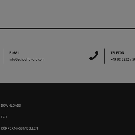
E-MAIL
TELEFON
info@schoeffel-pro.com
+49 (0)8232 / 
DOWNLOADS
FAQ
KÖRPERMASSTABELLEN