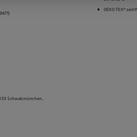
OEKO-TEX® zertif
0471)
86830 Schwabmünchen,