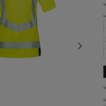
in
F
S
S
a