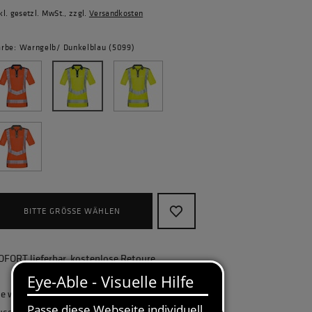
kl. gesetzl. MwSt., zzgl.
Versandkosten
arbe: Warngelb/ Dunkelblau (5099)
BITTE GRÖSSE WÄHLEN
OFORT lieferbar, kostenlose Retoure
ie wollen Ihr Unternehmen ganzheitlich
usstatten und benötigen eine größere