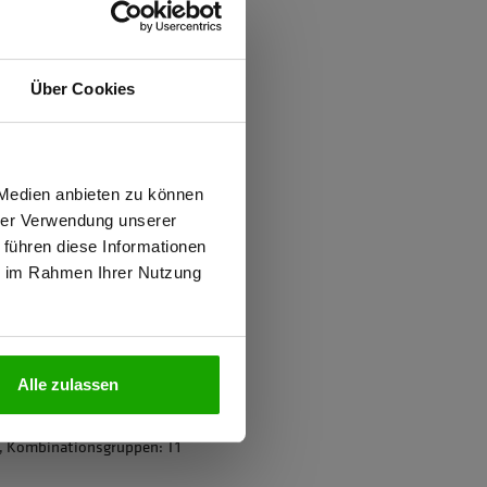
ften
Über Cookies
d
ung gegen Mücken
wiesen.
 Medien anbieten zu können
hrer Verwendung unserer
 führen diese Informationen
ie im Rahmen Ihrer Nutzung
N
ter
Alle zulassen
1, Kombinationsgruppen: T1