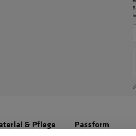
B
i
terial & Pflege
Passform