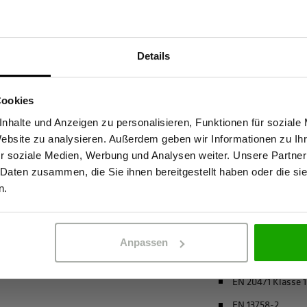
Materialeigenscha
Details
t hohe Sichtbarkeit mit
Geruchshemmen
Sind Sie Gewerbetreibender?
unktionsmaterial leitet
Insektizide Wirk
tze konzentriert bleibt. Der
Cookies
Atmungsaktiv
ig vor Sonnenstrahlen. Die
stätige, dass ich Gewerbetreibender bin. Alle Preise werden netto ausge
nhalte und Anzeigen zu personalisieren, Funktionen für soziale
Bio-Baumwolle
h langen Einsätzen frisch,
Website zu analysieren. Außerdem geben wir Informationen zu I
hutz bei Outdoor-Arbeiten
4-Wege-Stretch
r soziale Medien, Werbung und Analysen weiter. Unsere Partner
ld ist ein verlässlicher
 Daten zusammen, die Sie ihnen bereitgestellt haben oder die s
ERBETREIBENDER
PRIVATPERSO
recycelter Polyes
Sicherheit und Komfort
n.
mehr anzeigen
Anpassen
Zertifizierungen
EN 20471 Klasse 
EN 13758-2