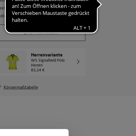
estellmenge? Gerne erstellen wir Ihnen ein
ndividuelles Angebot.
JETZT ANFRAGEN
Herrenvariante
WS Signalheld Polo
Herren
83,24 €
Körpermaßtabelle