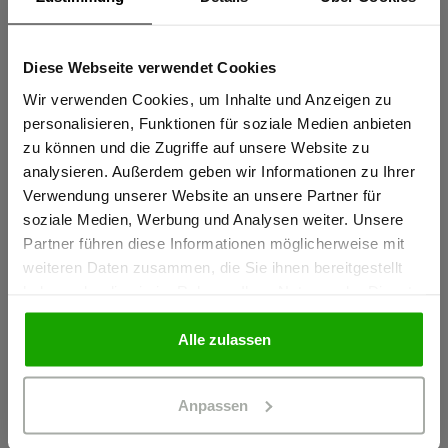
Sportlicher Schnitt für perfekte Passform
Elastische thermofixierte Reflexstreifen PRO ReFlex
Diese Webseite verwendet Cookies
Sind Sie
Schulterreflexstreifen für erhöhte Sichtbarkeit
Gewerbetreibender?
Wir verwenden Cookies, um Inhalte und Anzeigen zu
mehr anzeigen
personalisieren, Funktionen für soziale Medien anbieten
zu können und die Zugriffe auf unsere Website zu
Ich bestätige, dass ich Gewerbetreibender bin. Alle
analysieren. Außerdem geben wir Informationen zu Ihrer
Herstellerangaben
Preise werden netto ausgewiesen.
Verwendung unserer Website an unsere Partner für
Schöffel PRO GmbH, Albert-Einstein-Strasse 1, 86830
soziale Medien, Werbung und Analysen weiter. Unsere
Partner führen diese Informationen möglicherweise mit
Schwabmünchen, Deutschland
GEWERBETREIBENDER
weiteren Daten zusammen, die Sie ihnen bereitgestellt
info@schoeffel-pro.com
haben oder die sie im Rahmen Ihrer Nutzung der Dienste
gesammelt haben.
PRIVATPERSON
Alle zulassen
Materialeigenschaften
Anpassen
Geruchshemmend