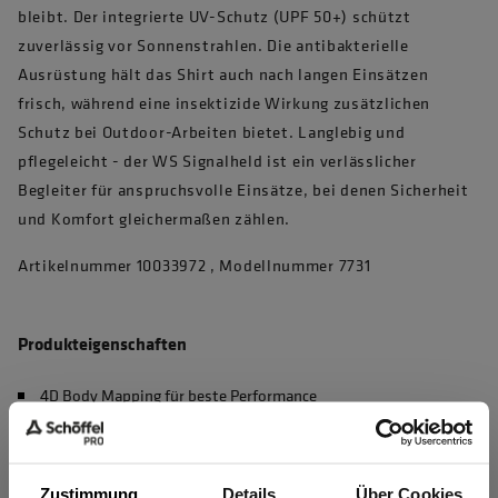
bleibt. Der integrierte UV-Schutz (UPF 50+) schützt
zuverlässig vor Sonnenstrahlen. Die antibakterielle
Ausrüstung hält das Shirt auch nach langen Einsätzen
frisch, während eine insektizide Wirkung zusätzlichen
Schutz bei Outdoor-Arbeiten bietet. Langlebig und
pflegeleicht - der WS Signalheld ist ein verlässlicher
Begleiter für anspruchsvolle Einsätze, bei denen Sicherheit
und Komfort gleichermaßen zählen.
Artikelnummer 10033972 , Modellnummer 7731
Produkteigenschaften
4D Body Mapping für beste Performance
Waschbar bei 60°C, max. 50 Haushaltswäschen (EN 20471)
UV Schutz nach EN 13758-2, UPF 50+
Zustimmung
Details
Über Cookies