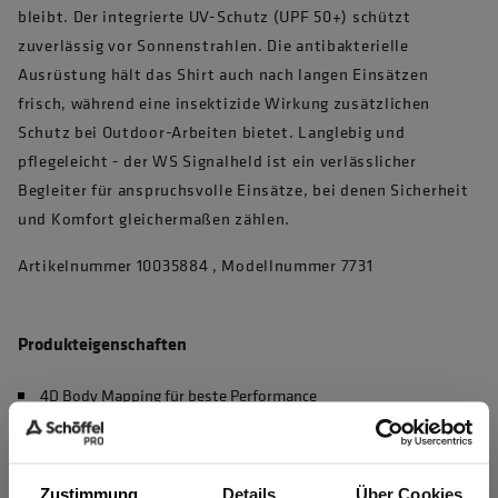
bleibt. Der integrierte UV-Schutz (UPF 50+) schützt
zuverlässig vor Sonnenstrahlen. Die antibakterielle
Ausrüstung hält das Shirt auch nach langen Einsätzen
frisch, während eine insektizide Wirkung zusätzlichen
Schutz bei Outdoor-Arbeiten bietet. Langlebig und
pflegeleicht - der WS Signalheld ist ein verlässlicher
Begleiter für anspruchsvolle Einsätze, bei denen Sicherheit
und Komfort gleichermaßen zählen.
Artikelnummer 10035884 , Modellnummer 7731
Produkteigenschaften
4D Body Mapping für beste Performance
Waschbar bei 60°C, max. 50 Haushaltswäschen (EN 20471)
UV Schutz nach EN 13758-2, UPF 50+
Zustimmung
Details
Über Cookies