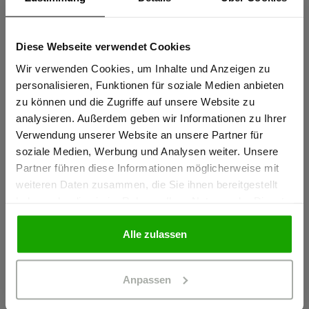
Sportlicher Schnitt für perfekte Passform
Elastische thermofixierte Reflexstreifen PRO ReFlex
Diese Webseite verwendet Cookies
Sind Sie
Schulterreflexstreifen für erhöhte Sichtbarkeit
Gewerbetreibender?
Wir verwenden Cookies, um Inhalte und Anzeigen zu
mehr anzeigen
personalisieren, Funktionen für soziale Medien anbieten
zu können und die Zugriffe auf unsere Website zu
Ich bestätige, dass ich Gewerbetreibender bin. Alle
analysieren. Außerdem geben wir Informationen zu Ihrer
Herstellerangaben
Preise werden netto ausgewiesen.
Verwendung unserer Website an unsere Partner für
Schöffel PRO GmbH, Albert-Einstein-Strasse 1, 86830
soziale Medien, Werbung und Analysen weiter. Unsere
Partner führen diese Informationen möglicherweise mit
Schwabmünchen, Deutschland
GEWERBETREIBENDER
weiteren Daten zusammen, die Sie ihnen bereitgestellt
info@schoeffel-pro.com
haben oder die sie im Rahmen Ihrer Nutzung der Dienste
gesammelt haben.
PRIVATPERSON
Alle zulassen
Materialeigenschaften
Anpassen
Geruchshemmend