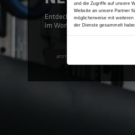
und die Zugriffe auf unsere 
Website an unsere Partner fü
Entdecken Sie die gesamte Ko
möglicherweise mit weiteren
GEW
im Workbook
der Dienste gesammelt habe
JETZT ANSEHEN