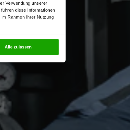
hrer Verwendung unserer
 führen diese Informationen
ie im Rahmen Ihrer Nutzung
N
Alle zulassen