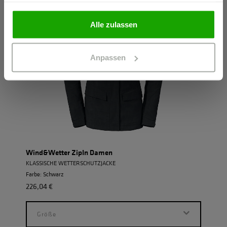
gesammelt haben.
PRIVATPERSON
Alle zulassen
Anpassen
Wind&Wetter ZipIn Damen
KLASSISCHE WETTERSCHUTZJACKE
Farbe: Schwarz
226,04 €
Größe