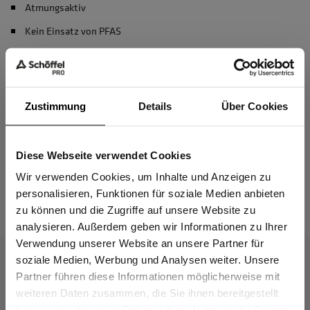
Atmungsaktiv
Kein Einsatz von PFAS
Material & Pflege
Zustimmung
Details
Über Cookies
Passform
Diese Webseite verwendet Cookies
Sind Sie
Gewerbetreibender?
Wir verwenden Cookies, um Inhalte und Anzeigen zu
Das passt dazu
personalisieren, Funktionen für soziale Medien anbieten
zu können und die Zugriffe auf unsere Website zu
Ich bestätige, dass ich Gewerbetreibender bin. Alle
analysieren. Außerdem geben wir Informationen zu Ihrer
Preise werden netto ausgewiesen.
Verwendung unserer Website an unsere Partner für
soziale Medien, Werbung und Analysen weiter. Unsere
Partner führen diese Informationen möglicherweise mit
GEWERBETREIBENDER
weiteren Daten zusammen, die Sie ihnen bereitgestellt
haben oder die sie im Rahmen Ihrer Nutzung der Dienste