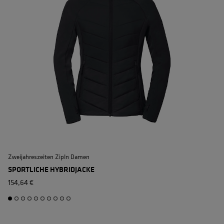
Zweijahreszeiten ZipIn Damen
W
SPORTLICHE HYBRIDJACKE
154,64 €