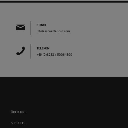
E-MAIL
info@schoeffel-pro.com
TELEFON
+49 (0)8232 / 5006-1300
ÜBER UNS
SCHÖFFEL