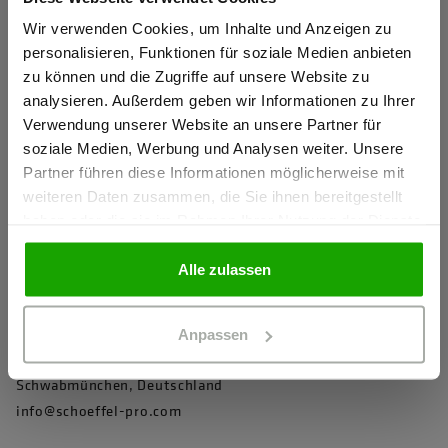
Wasserdichtigkeit und Atmungsaktivität geprüft nach EN
Sind Sie
343 Klasse 4/4/X
Gewerbetreibender?
Wir verwenden Cookies, um Inhalte und Anzeigen zu
personalisieren, Funktionen für soziale Medien anbieten
Verklebte Nähte
zu können und die Zugriffe auf unsere Website zu
Ich bestätige, dass ich Gewerbetreibender bin. Alle
Robuster und abriebfester Außenstoff
analysieren. Außerdem geben wir Informationen zu Ihrer
Preise werden netto ausgewiesen.
Verwendung unserer Website an unsere Partner für
Helmkompatible, abnehmbare, zweifach verstellbare Kapuze
soziale Medien, Werbung und Analysen weiter. Unsere
mit Schild
Partner führen diese Informationen möglicherweise mit
GEWERBETREIBENDER
Hochwertiges Jackenfutter für mehr Tragekomfort und
weiteren Daten zusammen, die Sie ihnen bereitgestellt
besseres Körperklima
haben oder die sie im Rahmen Ihrer Nutzung der Dienste
gesammelt haben.
PRIVATPERSON
mehr anzeigen
Alle zulassen
Herstellerangaben
Anpassen
Schöffel PRO GmbH, Albert-Einstein-Strasse 1, 86830
Schwabmünchen, Deutschland
info@schoeffel-pro.com