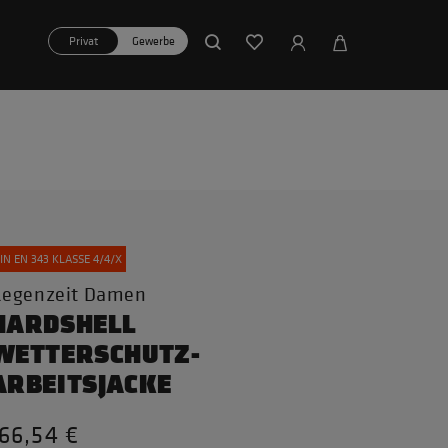
Privat
Gewerbe
IN EN 343 KLASSE 4/4/X
egenzeit Damen
HARDSHELL
WETTERSCHUTZ-
ARBEITSJACKE
66,54 €