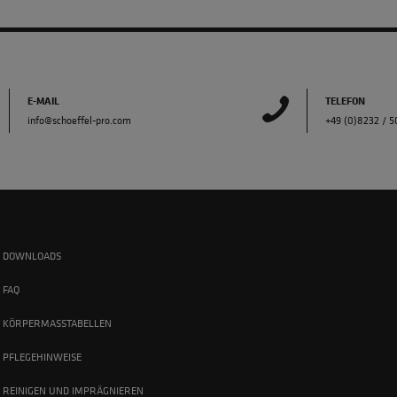
E-MAIL
TELEFON
info@schoeffel-pro.com
+49 (0)8232 / 
DOWNLOADS
FAQ
KÖRPERMASSTABELLEN
PFLEGEHINWEISE
REINIGEN UND IMPRÄGNIEREN