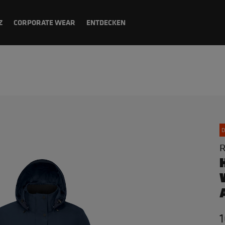
Z
CORPORATE WEAR
ENTDECKEN
D
R
1