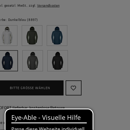
kl. gesetzl. MwSt., zzgl.
Versandkosten
arbe: Dunkelblau (8897)
BITTE GRÖSSE WÄHLEN
OFORT lieferbar, kostenlose Retoure
ie wollen Ihr Unternehmen ganzheitlich
usstatten und benötigen eine größere