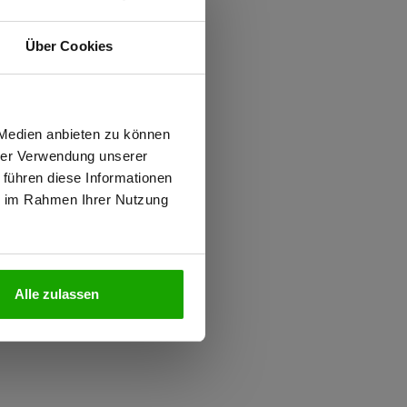
ften
Über Cookies
iziert
0.000 mm WS
wiesen.
0.000 g/m²/24h
 Medien anbieten zu können
hrer Verwendung unserer
 führen diese Informationen
 PFAS
ie im Rahmen Ihrer Nutzung
N
Alle zulassen