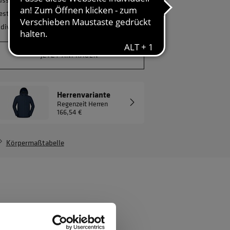
estellmenge? Gerne erstellen wir Ihnen ein
ndividuelles Angebot.
JETZT ANFRAGEN
Herrenvariante
Regenzeit Herren
166,54 €
Körpermaßtabelle