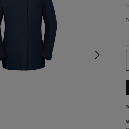
in
F
S
S
a