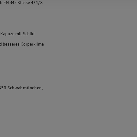
ch EN 343 Klasse 4/4/X
 Kapuze mit Schild
d besseres Körperklima
86830 Schwabmünchen,