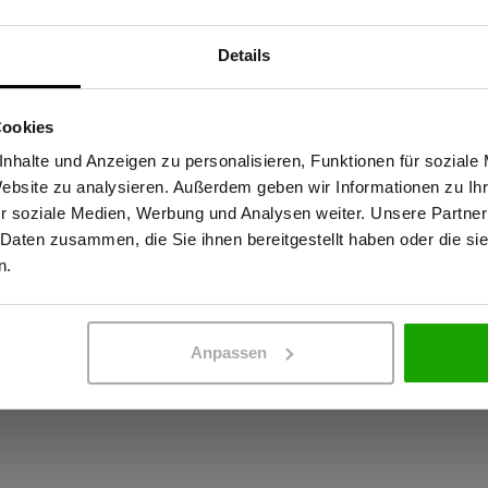
Materialeigenscha
Details
Sind Sie Gewerbetreibender?
 diese Jacke hält den
OEKO-TEX® zertif
ial sorgt für Abrieb- und
Wasserdicht: 2
Cookies
ke wurde speziell für den
stätige, dass ich Gewerbetreibender bin. Alle Preise werden netto ausge
Atmungsaktiv: 2
nhalte und Anzeigen zu personalisieren, Funktionen für soziale
uf der Baustelle entwickelt. Mit
Website zu analysieren. Außerdem geben wir Informationen zu I
Winddicht
ässigen Schutz selbst bei
r soziale Medien, Werbung und Analysen weiter. Unsere Partner
t von 20.000 g/m²/24h bleibt
Kein Einsatz von
 Daten zusammen, die Sie ihnen bereitgestellt haben oder die s
ERBETREIBENDER
PRIVATPERSO
enehm trocken, ohne ins
n.
male Logoplatzierung.
Anpassen