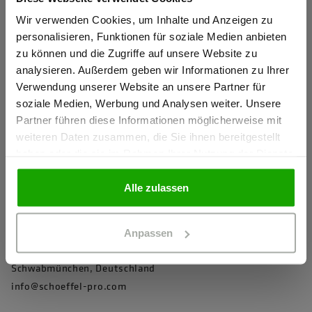
Wasserdichtigkeit und Atmungsaktivität geprüft nach EN
Sind Sie
343 Klasse 4/4/X
Gewerbetreibender?
Wir verwenden Cookies, um Inhalte und Anzeigen zu
personalisieren, Funktionen für soziale Medien anbieten
Verklebte Nähte
zu können und die Zugriffe auf unsere Website zu
Ich bestätige, dass ich Gewerbetreibender bin. Alle
Robuster und abriebfester Außenstoff
analysieren. Außerdem geben wir Informationen zu Ihrer
Preise werden netto ausgewiesen.
Verwendung unserer Website an unsere Partner für
Helmkompatible, abnehmbare, zweifach verstellbare Kapuze
soziale Medien, Werbung und Analysen weiter. Unsere
mit Schild
Partner führen diese Informationen möglicherweise mit
GEWERBETREIBENDER
Hochwertiges Jackenfutter für mehr Tragekomfort und
weiteren Daten zusammen, die Sie ihnen bereitgestellt
besseres Körperklima
haben oder die sie im Rahmen Ihrer Nutzung der Dienste
gesammelt haben.
PRIVATPERSON
mehr anzeigen
Alle zulassen
Herstellerangaben
Anpassen
Schöffel PRO GmbH, Albert-Einstein-Strasse 1, 86830
Schwabmünchen, Deutschland
info@schoeffel-pro.com