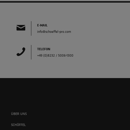
E-MAIL
info@schoeffel-pro.com
TELEFON
+49 (0)8232 / 5006-1300
ÜBER UNS
SCHÖFFEL