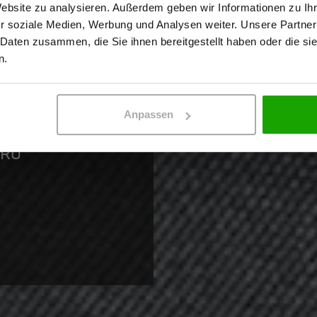
FÜR
Website zu analysieren. Außerdem geben wir Informationen zu I
r soziale Medien, Werbung und Analysen weiter. Unsere Partner
 Daten zusammen, die Sie ihnen bereitgestellt haben oder die s
ERBETREIBENDER
PRIVATPERSO
n.
ER
Anpassen
rk- und
PRO