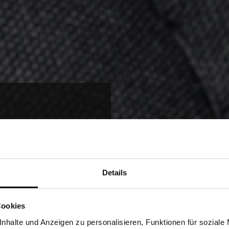
TZUNG
TEN
Details
Sind Sie Gewerbetreibender?
KTE
Cookies
stätige, dass ich Gewerbetreibender bin. Alle Preise werden netto ausge
nhalte und Anzeigen zu personalisieren, Funktionen für soziale