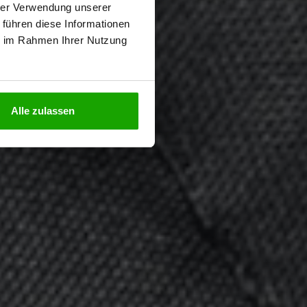
hrer Verwendung unserer
 führen diese Informationen
ie im Rahmen Ihrer Nutzung
N
Alle zulassen