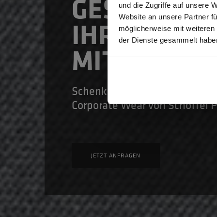
GESCHENK 
und die Zugriffe auf unsere 
Website an unsere Partner fü
IHRE
möglicherweise mit weiteren
GEW
der Dienste gesammelt habe
MITARBEIT
Schenken Sie individuelle Wo
Corporate Wear von Schöffel 
JETZT ANFRAGEN