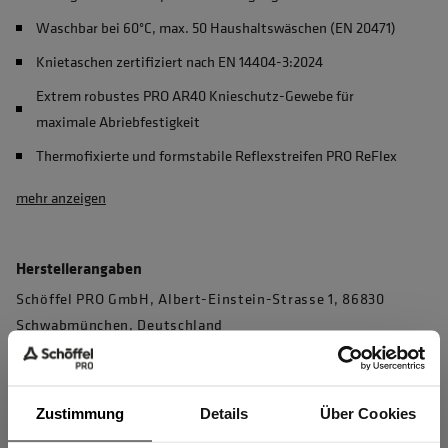
Waschbar bei 60°C, max. 50 Haushaltswäschen (EN 20471)
Knietaschen zertifiziert nach EN 14404-3:2024
Extrem robustes PRO AR40 Knieschutz-Gewebe für
maximale Abriebfestigkeit
Thermofixierte und formstabile Reflexstreifen PRO ReFlex
mehr anzeigen
Herstellerangaben
Schöffel PRO GmbH, Albert-Einstein-Strasse 1, 86830
Schwabmünchen, Deutschland
info@schoeffel-pro.com
Zustimmung
Details
Über Cookies