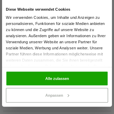
Materialeigenschaften
Diese Webseite verwendet Cookies
Sind Sie
Atmungsaktiv
Gewerbetreibender?
Wir verwenden Cookies, um Inhalte und Anzeigen zu
Windabweisend
personalisieren, Funktionen für soziale Medien anbieten
Schnelltrocknend
zu können und die Zugriffe auf unsere Website zu
Ich bestätige, dass ich Gewerbetreibender bin. Alle
analysieren. Außerdem geben wir Informationen zu Ihrer
4-Wege-Stretch
Preise werden netto ausgewiesen.
Verwendung unserer Website an unsere Partner für
Kein Einsatz von PFAS
soziale Medien, Werbung und Analysen weiter. Unsere
Partner führen diese Informationen möglicherweise mit
GEWERBETREIBENDER
weiteren Daten zusammen, die Sie ihnen bereitgestellt
Zertifizierungen
haben oder die sie im Rahmen Ihrer Nutzung der Dienste
gesammelt haben.
EN 20471 Klasse 2, Kombinationsgruppen: V
PRIVATPERSON
Alle zulassen
EN 14404-3:2024
OEKO-TEX® zertifiziert
Anpassen
Zur Konformitätserklärung und den Herstellerinfos