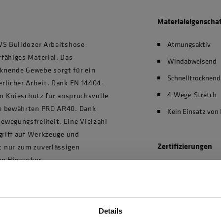
Materialeigenscha
 WS Bulldozer Arbeitshose
Atmungsaktiv
fähiges Material. Das
Windabweisend
knende Gewebe sorgt für ein
Schnelltrocknend
rlicher Arbeit. Dank EN 14404-
4-Wege-Stretch
en Knieschutz für anspruchsvolle
em bewährten PRO AR40. Dank
Kein Einsatz von
ewegungsfreiheit. Eine Vielzahl
ugriff auf Werkzeuge und
Zertifizierungen
t nur zum zuverlässigen
en Hingucker.
EN 20471 Klasse 
EN 14404-3:2024
OEKO-TEX® zertif
Details