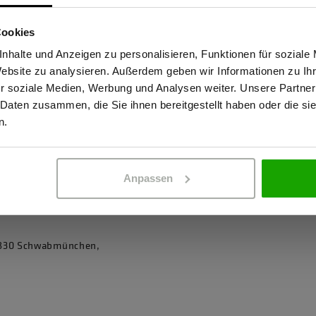
Sind Sie Gewerbetreibender?
Cookies
stätige, dass ich Gewerbetreibender bin. Alle Preise werden netto ausge
nhalte und Anzeigen zu personalisieren, Funktionen für soziale
0471)
Website zu analysieren. Außerdem geben wir Informationen zu I
r soziale Medien, Werbung und Analysen weiter. Unsere Partner
 Daten zusammen, die Sie ihnen bereitgestellt haben oder die s
ERBETREIBENDER
PRIVATPERSO
aximale Abriebfestigkeit
n.
ReFlex
Anpassen
86830 Schwabmünchen,