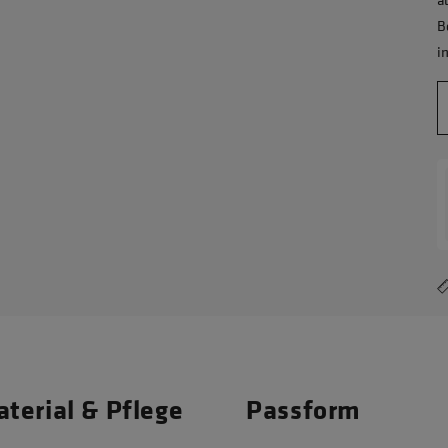
B
i
terial & Pflege
Passform