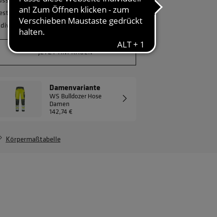
estellmenge? Gerne erstellen wir Ihnen ein
ndividuelles Angebot.
JETZT ANFRAGEN
Damenvariante
WS Bulldozer Hose
Damen
142,74 €
Körpermaßtabelle