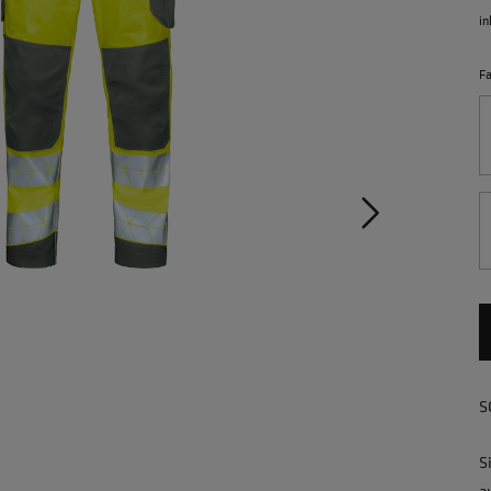
in
F
S
S
a