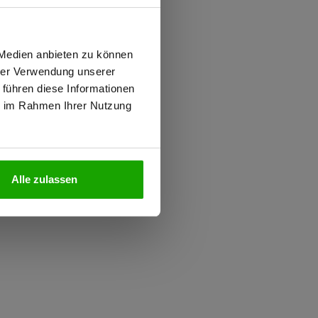
wiesen.
 Medien anbieten zu können
hrer Verwendung unserer
 führen diese Informationen
ie im Rahmen Ihrer Nutzung
N
Alle zulassen