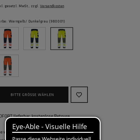
kl. gesetzl. MwSt., zzgl.
Versandkosten
arbe: Warngelb/ Dunkelgrau (980001)
BITTE GRÖSSE WÄHLEN
OFORT lieferbar, kostenlose Retoure
ie wollen Ihr Unternehmen ganzheitlich
usstatten und benötigen eine größere