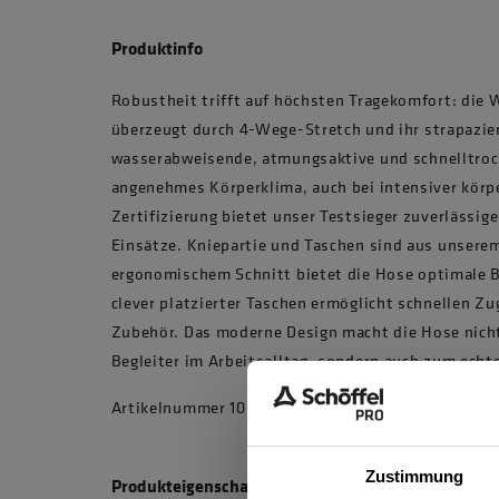
Produktinfo
Robustheit trifft auf höchsten Tragekomfort: die
überzeugt durch 4-Wege-Stretch und ihr strapazier
wasserabweisende, atmungsaktive und schnelltroc
angenehmes Körperklima, auch bei intensiver körpe
Zertifizierung bietet unser Testsieger zuverlässig
Einsätze. Kniepartie und Taschen sind aus unser
ergonomischem Schnitt bietet die Hose optimale B
clever platzierter Taschen ermöglicht schnellen Z
Zubehör. Das moderne Design macht die Hose nich
Begleiter im Arbeitsalltag, sondern auch zum echt
Artikelnummer 10034135 , Modellnummer 7706
Zustimmung
Produkteigenschaften