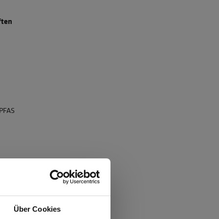
ften
 PFAS
2, Kombinationsgruppen: V
iziert
Über Cookies