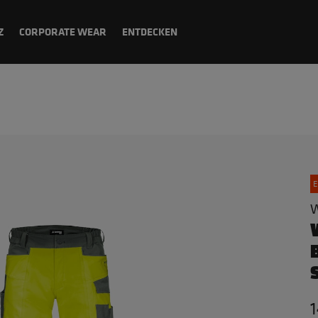
Z
CORPORATE WEAR
ENTDECKEN
E
W
1