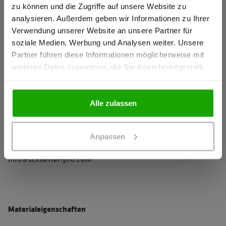
Arm- und Saumabschluss mit elastischem Einfassband für
zu können und die Zugriffe auf unsere Website zu
mehr Komfort
Ich bestätige, dass ich Gewerbetreibender bin. Alle
analysieren. Außerdem geben wir Informationen zu Ihrer
Preise werden netto ausgewiesen.
Reißverschlüsse mit Zipperpuller für einfaches Öffnen und
Verwendung unserer Website an unsere Partner für
soziale Medien, Werbung und Analysen weiter. Unsere
Schließen
Partner führen diese Informationen möglicherweise mit
2 Seitentaschen mit Reißverschluss
GEWERBETREIBENDER
weiteren Daten zusammen, die Sie ihnen bereitgestellt
haben oder die sie im Rahmen Ihrer Nutzung der Dienste
mehr anzeigen
gesammelt haben.
PRIVATPERSON
Alle zulassen
Herstellerangaben
Schöffel PRO GmbH, Albert-Einstein-Strasse 1, 86830
Anpassen
Schwabmünchen, Deutschland
info@schoeffel-pro.com
Materialeigenschaften