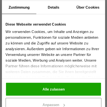
Zustimmung
Details
Über Cookies
Diese Webseite verwendet Cookies
Sind Sie
Gewerbetreibender?
Wir verwenden Cookies, um Inhalte und Anzeigen zu
personalisieren, Funktionen für soziale Medien anbieten
zu können und die Zugriffe auf unsere Website zu
Ich bestätige, dass ich Gewerbetreibender bin. Alle
analysieren. Außerdem geben wir Informationen zu Ihrer
Tasche komplett geschlossen:
Reißverschluss halb
Preise werden netto ausgewiesen.
Verwendung unserer Website an unsere Partner für
Blickdicht und sicher verstautes
Schneller Zugriff au
soziale Medien, Werbung und Analysen weiter. Unsere
Werkzeug.
Werkzeug möglich.
Partner führen diese Informationen möglicherweise mit
GEWERBETREIBENDER
weiteren Daten zusammen, die Sie ihnen bereitgestellt
haben oder die sie im Rahmen Ihrer Nutzung der Dienste
gesammelt haben.
PRIVATPERSON
Alle zulassen
Anpassen