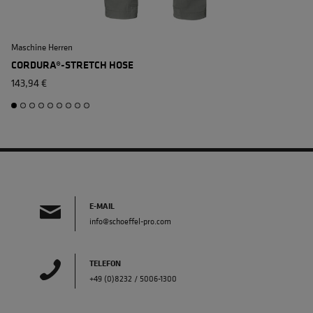
Maschine Herren
A
CORDURA®-STRETCH HOSE
143,94 €
1
E-MAIL
info@schoeffel-pro.com
TELEFON
+49 (0)8232 / 5006-1300