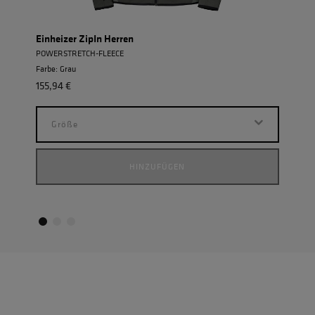
Einheizer ZipIn Herren
Allw
POWERSTRETCH-FLEECE
ROBUS
Farbe: Grau
Farbe
155,94 €
191,9
Größe
G
HINZUFÜGEN