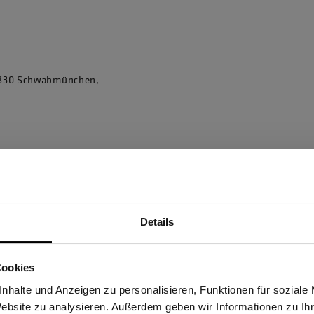
86830 Schwabmünchen,
Details
Sind Sie Gewerbetreibender?
Cookies
stätige, dass ich Gewerbetreibender bin. Alle Preise werden netto ausge
nhalte und Anzeigen zu personalisieren, Funktionen für soziale
Website zu analysieren. Außerdem geben wir Informationen zu I