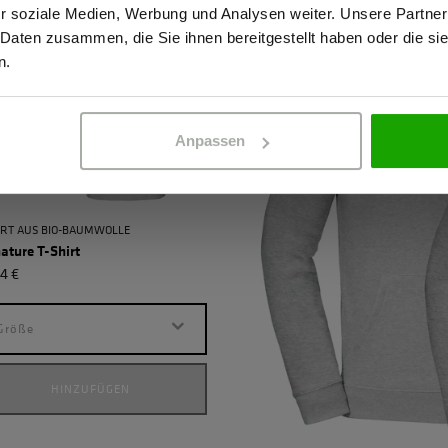
r soziale Medien, Werbung und Analysen weiter. Unsere Partner
 Daten zusammen, die Sie ihnen bereitgestellt haben oder die s
ERBETREIBENDER
PRIVATPERSO
n.
Anpassen
IRT AUS BIO-BAUMWOLLE
SWEATSHIRT AUS BIO-BAUMWOLL
ature T-Shirt
Signature Sweatshirt
4 €
59,94 €
Größe
Größe
HINZUFÜGEN
HINZUFÜGEN