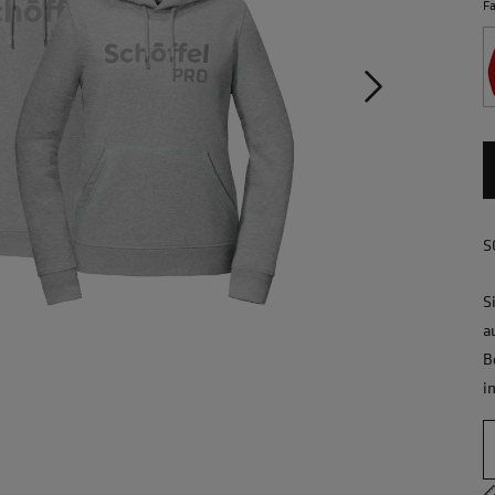
Fa
S
S
a
B
i