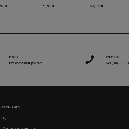
,94 €
71,94 €
59,94 €
E-MAIL
TELEFON
info@schoeffel-pro.com
+49 (0)8232 / 
DOWNLOADS
FAQ
KÖRPERMASSTABELLEN