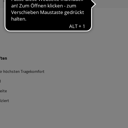
ften
ür höchsten Tragekomfort
d
eite
iziert