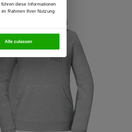
 führen diese Informationen
ie im Rahmen Ihrer Nutzung
N
Alle zulassen
E
T-SHIRT AUS BIO-BAUMWOLLE
Signature T-Shirt
23,94 €
Größe
HINZUFÜGEN