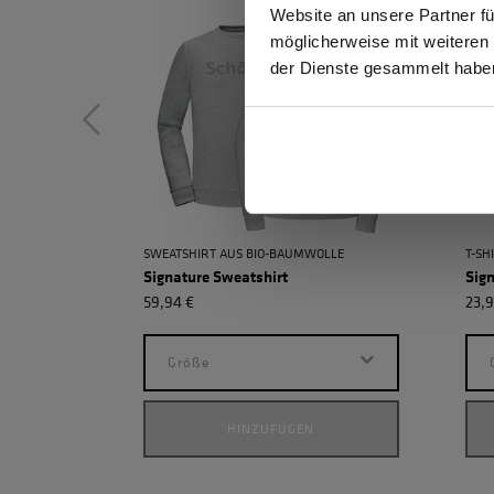
Website an unsere Partner fü
möglicherweise mit weiteren
GEW
der Dienste gesammelt habe
SWEATSHIRT AUS BIO-BAUMWOLLE
T-SH
Signature Sweatshirt
Sign
59,94 €
23,9
Größe
HINZUFÜGEN