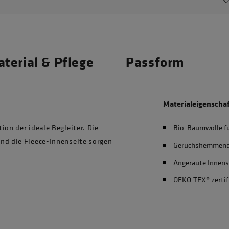
terial & Pflege
Passform
Materialeigenscha
ion der ideale Begleiter. Die
Bio-Baumwolle f
nd die Fleece-Innenseite sorgen
Geruchshemmen
Angeraute Innens
OEKO-TEX® zertif