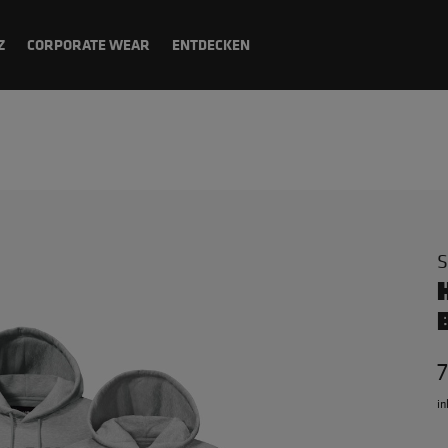
Z
CORPORATE WEAR
ENTDECKEN
S
7
in