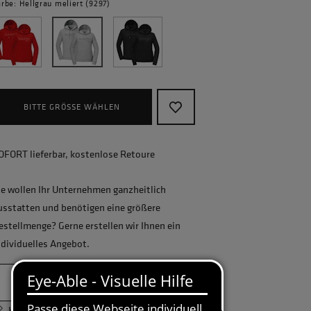
rbe: Hellgrau meliert (9297)
BITTE GRÖSSE WÄHLEN
OFORT lieferbar, kostenlose Retoure
ie wollen Ihr Unternehmen ganzheitlich
usstatten und benötigen eine größere
estellmenge? Gerne erstellen wir Ihnen ein
ndividuelles Angebot.
JETZT ANFRAGEN
Körpermaßtabelle