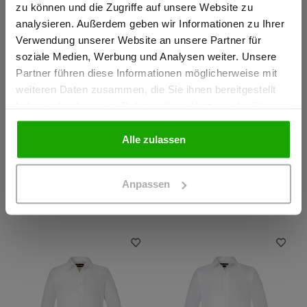
zu können und die Zugriffe auf unsere Website zu
Ich bestätige, dass ich Gewerbetreibender bin. Alle
analysieren. Außerdem geben wir Informationen zu Ihrer
Preise werden netto ausgewiesen.
Verwendung unserer Website an unsere Partner für
soziale Medien, Werbung und Analysen weiter. Unsere
Partner führen diese Informationen möglicherweise mit
GEWERBETREIBENDER
weiteren Daten zusammen, die Sie ihnen bereitgestellt
haben oder die sie im Rahmen Ihrer Nutzung der Dienste
gesammelt haben.
PRIVATPERSON
TreuerBegleiter Herren
Lieblings Polo CW GOTS Herren
Alle zulassen
LEICHTE, ELASTISCHE
POLOSHIRT AUS BIO-
FLEECEJACKE
BAUMWOLLE
Anpassen
107,94 €
35,94 €