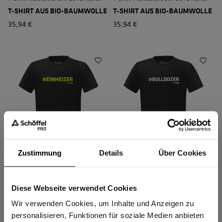
T-SHIRT AUS BIO-BAUMWOLLE
T-SHIRT AUS BIO-BAUMWOLLE
35,94 €
35,94 €
Zustimmung
Details
Über Cookies
T-Shirt Einheizer CW GOTS Herren
T-Shirt Bulldozer CW GOTS Herren
T-SHIRT AUS BIO-BAUMWOLLE
T-SHIRT AUS BIO-BAUMWOLLE
35,94 €
35,94 €
Diese Webseite verwendet Cookies
Sind Sie
Gewerbetreibender?
Wir verwenden Cookies, um Inhalte und Anzeigen zu
personalisieren, Funktionen für soziale Medien anbieten