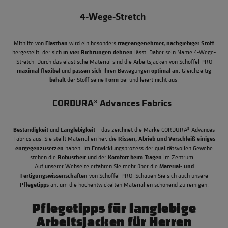
4-Wege-Stretch
Elasthan
trageangenehmer, nachgiebiger Stoff
Mithilfe von
wird ein besonders
in vier Richtungen dehnen
hergestellt, der sich
lässt. Daher sein Name 4-Wege-
Stretch. Durch das elastische Material sind die Arbeitsjacken von Schöffel PRO
maximal flexibel
passen sich
optimal an
und
Ihren Bewegungen
. Gleichzeitig
behält
Form
der Stoff seine
bei und leiert nicht aus.
CORDURA® Advances Fabrics
Beständigkeit
Langlebigkeit
und
– das zeichnet die Marke CORDURA® Advances
Rissen, Abrieb und Verschleiß einiges
Fabrics aus. Sie stellt Materialien her, die
entgegenzusetzen
haben. Im Entwicklungsprozess der qualitätsvollen Gewebe
Robustheit
Komfort beim Tragen
stehen die
und der
im Zentrum.
Material- und
Auf unserer Webseite erfahren Sie mehr über die
Fertigungswissenschaften
von Schöffel PRO. Schauen Sie sich auch unsere
Pflegetipps
an, um die hochentwickelten Materialien schonend zu reinigen.
Pflegetipps für langlebige
Arbeitsjacken für Herren