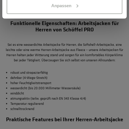
Individualisierungsstufen
die drei möglichen
. So werden Ihre Dienstleistungen von
Anpassen
Kunden und Geschäftspartnern sofort mit Ihrer Marke in Verbindung gebracht.
Funktionelle Eigenschaften: Arbeitsjacken für
Herren von Schöffel PRO
Sei es eine wasserdichte Arbeitsjacke für Herren, die Softshell-Arbeitsjacke, eine
leichte oder eine warme Herren-Arbeitsjacke aus Fleece – unsere Arbeitsjacken für
Herren halten jeder Witterung stand und sorgen für ein komfortables Körperklima
bei jeder Tätigkeit. Überzeugen Sie sich selbst von unseren Allroundern:
robust und strapazierfähig
dehnbar (4-Wege-Stretch)
hoher Feuchtigkeitstransport
wasserdicht (bis 20.000 Millimeter Wassersäule)
winddicht
atmungsaktiv (teilw. geprüft nach EN 343 Klasse 4/4)
Temperatur regulierend
schnelltrocknend
Praktische Features bei Ihrer Herren-Arbeitsjacke