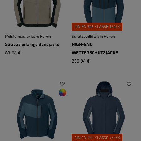
DIN EN 343 KLASSE 4/4/X
Meistermacher Jacke Herren
Schutzschild ZipIn Herren
Strapazierfähige Bundjacke
HIGH-END
83,94 €
WETTERSCHUTZJACKE
299,94 €
DIN EN 343 KLASSE 4/4/X