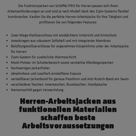
Die Funktionsjacken von Schöffel PRO für Herren passen sich Ihren
Arbeitsanforderungen an und sind je nach Modell dank des ZipIn-Systems flexibel
kombinierbar. Kaufen Sie die perfekte Herren-Arbeitsjacke für Ihre Tätigkeit und
profitieren Sie von folgenden Features:
Zwei-Wege-Reißverschluss mit winddichtem Untertritt und Kinnschutz
Innenkragen aus robustem Softshell und mit integrierter Membran
Belüftungsreißverschlüsse für angenehmes Körperklima unter der Arbeitsjacke
für Herren
ZipIn-System für zusätzliche Wärmeschicht
Mesh-Polster im Schulterbereich sowie verstärkte Ellenbogenpartien
hochwertiges Jackenfutter
abnehmbare und zweifach einstellbare Kapuze
verstellbarer Jackenbund für genaue Passform und Anti-Rutsch-Band am Saum
verschiedene Taschen: Innentaschen, Brusttaschen, Handytasche
Namensschild gegen Verwechslung
Herren-Arbeitsjacken aus
funktionellen Materialien
schaffen beste
Arbeitsvoraussetzungen