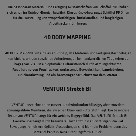
Die besonderen Material- und Fertigungswissenschaften von Schöffel PRO haben
sich schon im Outdoor-Bereich bewährt. Dieses Know-how nutzt Schöffel PRO nun
strapazierfähigen
funktionellen
langlebigen
für die Herstellung von
,
und
Arbeitsjacken für Herren:
4D BODY MAPPING
4D BODY MAPPING ist ein Design-Prinzip, das Material- und Fertigungstechnologien
kombiniert, um den speziellen Anforderungen bei handwerklichen Tätigkeiten zu
Luftaustausch
begegnen. Ziel ist ein optimaler
durch Atmungsaktivität,
Regulierung von Feuchtigkeit,
Beweglichkeit
Langlebigkeit
umfassende
,
,
Druckentlastung
ein hervorragender Schutz vor dem Wetter
und
.
VENTURI Stretch BI
wasser- und windundurchlässige, aber trotzdem
VENTURI bezeichnet eine
atmungsaktive
Membran
, die zwischen Ober- und Futterstoff liegt. Die besondere
weiches Tragegefühl
Textur von VENTURI sorgt für ein
. Das VENTURI-Stretch-BI-
Gewebe überzeugt durch besondere Elastizität in vier Richtungen, die viel
Bewegungsfreiheit ermöglicht. Ausbeulungen sind hier kein Problem, denn das
Material kehrt in seine Ursprungsform zurück.