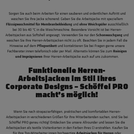
Sorgen Sie auch beim Arbeiten für einen sauberen und ordentlichen Auftritt und
waschen Sie Ihre Jacke schonend: Geben Sie die Arbeitsjacke mit speziellem
Flüssigwaschmittel
für Membranbekleidung
ohne Weichspüler
und
ausschließlich
bei 30 bis 40 °C in die Waschmaschine. Besondere Vorsicht ist bei Herren-
Schonwaschgang
Arbeitsjacken aus Softshell angesagt. Verwenden Sie nur den
und
waschen Sie Ihre Herren-Arbeitsjacken nicht zu oft. Beachten Sie in jedem Fall die
Pflegeetikett
Hinweise auf dem
und kontaktieren Sie bei Fragen gerne unsere
Reinigen
Fachberater:innen telefonisch oder per Mail. Alternativ können Sie zum
und Imprägnieren
Ihrer Herren-Arbeitsjacke auch auf uns zukommen.
Funktionelle Herren-
Arbeitsjacken im Stil Ihres
Corporate Designs – Schöffel PRO
macht’s möglich!
Wenn Sie nach strapazierfähigen, praktischen und komfortablen Herren-
Arbeitsjacken in verschiedenen Größen für Ihre Mitarbeitenden suchen, sind Sie bei
Schöffel PRO genau richtig! Entdecken Sie unsere Allrounder und lassen Sie die
Arbeitsjacken als textile Visitenkarten in den Farben Ihres CI erstrahlen. Kaufen Sie
Arbeitsjacken für Herren
für Ihre Top-Mitarbeiter:innen hochwertige
oder