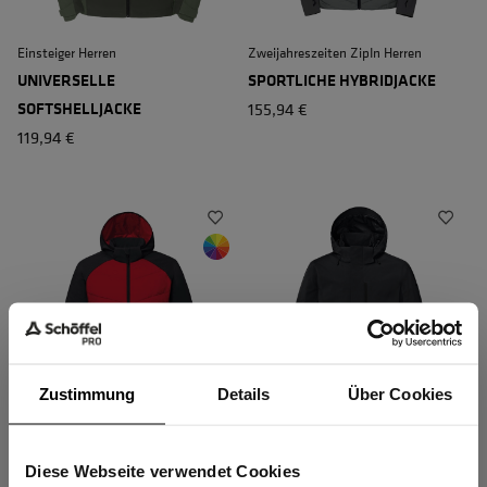
Einsteiger Herren
Zweijahreszeiten ZipIn Herren
UNIVERSELLE
SPORTLICHE HYBRIDJACKE
SOFTSHELLJACKE
155,94 €
119,94 €
Zustimmung
Details
Über Cookies
Zweijahreszeiten ZipIn Herren
Wetter-Fest ZipIn Herren
SPORTLICHE HYBRIDJACKE
HIGH-END
Diese Webseite verwendet Cookies
Sind Sie