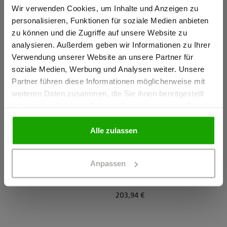
155,94 €
WETTERSCHUTZJACKE
Gewerbetreibender?
Wir verwenden Cookies, um Inhalte und Anzeigen zu
263,94 €
personalisieren, Funktionen für soziale Medien anbieten
zu können und die Zugriffe auf unsere Website zu
Ich bestätige, dass ich Gewerbetreibender bin. Alle
analysieren. Außerdem geben wir Informationen zu Ihrer
Preise werden netto ausgewiesen.
Verwendung unserer Website an unsere Partner für
soziale Medien, Werbung und Analysen weiter. Unsere
Partner führen diese Informationen möglicherweise mit
GEWERBETREIBENDER
weiteren Daten zusammen, die Sie ihnen bereitgestellt
haben oder die sie im Rahmen Ihrer Nutzung der Dienste
gesammelt haben.
PRIVATPERSON
Alle zulassen
Kachelofen Herren
Jedentag Herren
Anpassen
WATTIERTE WINTERJACKE
UNIVERSELLE
239,94 €
SOFTSHELLJACKE
203,94 €