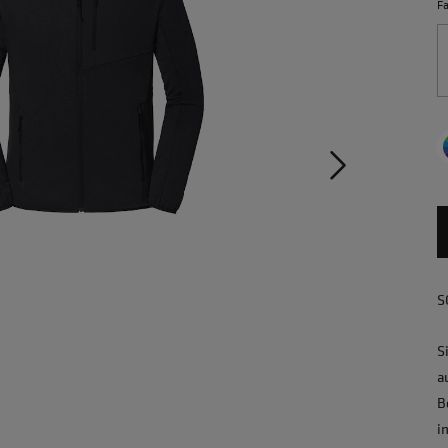
F
S
S
a
B
i