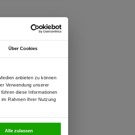
Über Cookies
wiesen.
 Medien anbieten zu können
hrer Verwendung unserer
 führen diese Informationen
ie im Rahmen Ihrer Nutzung
N
Alle zulassen