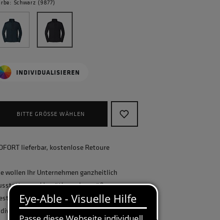
arbe: Schwarz (9877)
INDIVIDUALISIEREN
BITTE GRÖSSE WÄHLEN
OFORT lieferbar, kostenlose Retoure
ie wollen Ihr Unternehmen ganzheitlich
usstatten und benötigen eine größere
estellmenge? Gerne erstellen wir Ihnen ein
ndividuelles Angebot.