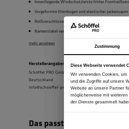
Innenliegende Windschutzleiste hinter Frontreißver
Vorgeformte Ellenbogen und elastischer Jackensaum 
Reißverschlüsse mit Zipperpuller für einfaches Öffn
Namenslabel verhindert Verwechslungen
mehr anzeigen
Zustimmung
Herstellerangaben
Diese Webseite verwendet 
Schöffel PRO GmbH, Albert-Einstein-Strasse 1, 
Ich be
Wir verwenden Cookies, um I
Deutschland
und die Zugriffe auf unsere 
info@schoeffel-pro.com
Website an unsere Partner fü
möglicherweise mit weiteren
GEW
der Dienste gesammelt habe
Das passt dazu