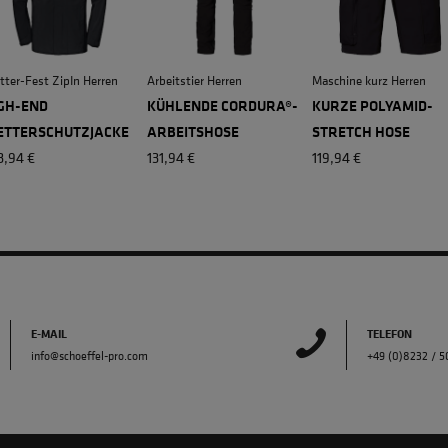
ter-Fest ZipIn Herren
Arbeitstier Herren
Maschine kurz Herren
GH-END
KÜHLENDE CORDURA®-
KURZE POLYAMID-
TTERSCHUTZJACKE
ARBEITSHOSE
STRETCH HOSE
3,94 €
131,94 €
119,94 €
E-MAIL
TELEFON
info@schoeffel-pro.com
+49 (0)8232 / 