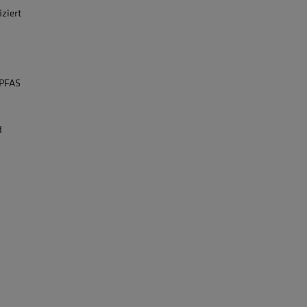
iziert
 PFAS
d