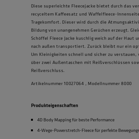
Diese superleichte Fleecejacke bietet durch das ve
recyceltem Kaffeesatz und Waffelfleece-Innenseit
Tragekomfort. Dieser wird durch die Atmungsaktiv
Bildung von unangenehmen Gerüchen erzeugt. Gleich
Schöffel Fleece Jacke kuschlig weich auf der Haut u
nach außen transportiert. Zurück bleibt nur ein op
Um Kleinigkeiten schnell und sicher zu verstauen, v
über zwei Außentaschen mit Reißverschlüssen sow
Reißverschluss.
Artikelnummer 10027064 , Modellnummer 8000
Produkteigenschaften
4D Body Mapping für beste Performance
4-Wege-Powerstretch-Fleece für perfekte Bewegungs