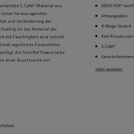
rarbeitete S.Café® Material aus
OEKO-TEX® zertif
e einen herausragenden
Atmungsaktiv
ität und Verhinderung der
4-Wege-Stretch
zeitig ist das Material der
Kein Einsatz von
nd die Feuchtigkeit wird schnell
timal reguliertes Körperklima.
S.Café®
erfügt die Schöffel Fleece Jacke
Geruchshemmen
ie einer Brusttasche mit
mehr anzeigen
freiheit