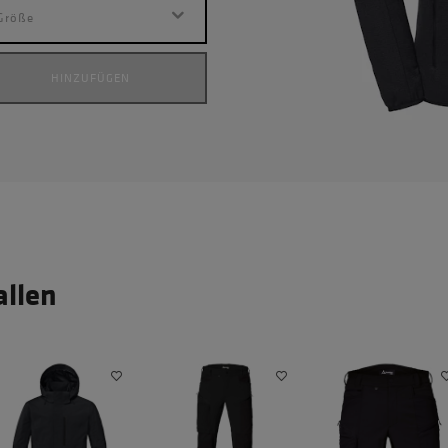
Größe
HINZUFÜGEN
allen