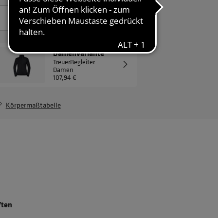
JETZT ANFRAGEN
Damenvariante
TreuerBegleiter
Damen
107,94 €
Körpermaßtabelle
ften