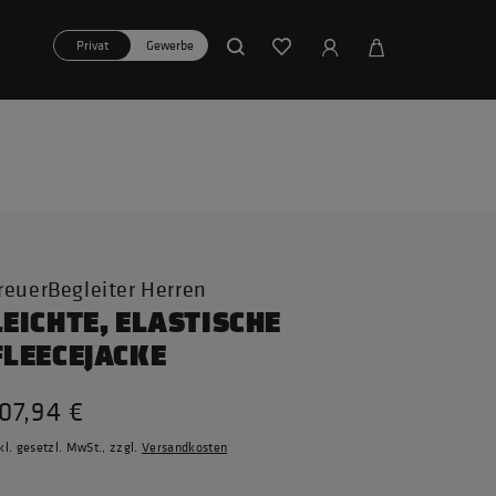
Privat
Gewerbe
reuerBegleiter Herren
LEICHTE, ELASTISCHE
FLEECEJACKE
07,94 €
kl. gesetzl. MwSt., zzgl.
Versandkosten