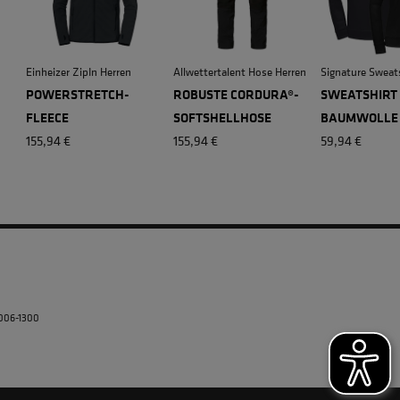
Einheizer ZipIn Herren
Allwettertalent Hose Herren
Signature Sweat
+
POWERSTRETCH-
ROBUSTE CORDURA®-
SWEATSHIRT 
3
FLEECE
SOFTSHELLHOSE
BAUMWOLLE
155,94 €
155,94 €
59,94 €
5006-1300