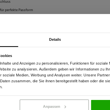
schluss
für perfekte Passform
en und Schließen
Details
Sind Sie Gewerbetreibender?
Cookies
86830 Schwabmünchen,
stätige, dass ich Gewerbetreibender bin. Alle Preise werden netto ausge
nhalte und Anzeigen zu personalisieren, Funktionen für soziale
Website zu analysieren. Außerdem geben wir Informationen zu I
r soziale Medien, Werbung und Analysen weiter. Unsere Partner
 Daten zusammen, die Sie ihnen bereitgestellt haben oder die s
ERBETREIBENDER
PRIVATPERSO
n.
Anpassen