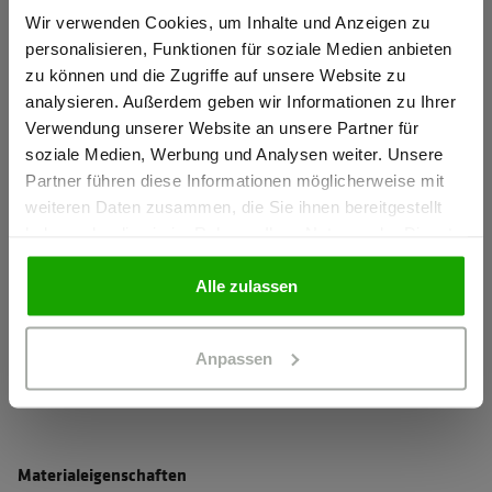
Arm- und Saumabschluss mit elastischem Einfassband für
Gewerbetreibender?
Wir verwenden Cookies, um Inhalte und Anzeigen zu
mehr Komfort
personalisieren, Funktionen für soziale Medien anbieten
zu können und die Zugriffe auf unsere Website zu
Reißverschlüsse mit Zipperpuller für einfaches Öffnen und
Ich bestätige, dass ich Gewerbetreibender bin. Alle
analysieren. Außerdem geben wir Informationen zu Ihrer
Schließen
Preise werden netto ausgewiesen.
Verwendung unserer Website an unsere Partner für
Namenslabel verhindert Verwechslungen
soziale Medien, Werbung und Analysen weiter. Unsere
Partner führen diese Informationen möglicherweise mit
GEWERBETREIBENDER
mehr anzeigen
weiteren Daten zusammen, die Sie ihnen bereitgestellt
haben oder die sie im Rahmen Ihrer Nutzung der Dienste
gesammelt haben.
PRIVATPERSON
Herstellerangaben
Alle zulassen
Schöffel PRO GmbH, Albert-Einstein-Strasse 1, 86830
Schwabmünchen, Deutschland
Anpassen
info@schoeffel-pro.com
Materialeigenschaften