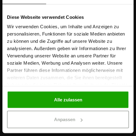
Diese Webseite verwendet Cookies
Sind Sie
ÜBER UNS
Gewerbetreibender?
Wir verwenden Cookies, um Inhalte und Anzeigen zu
SCHÖFFEL
personalisieren, Funktionen für soziale Medien anbieten
zu können und die Zugriffe auf unsere Website zu
KARRIERE
Ich bestätige, dass ich Gewerbetreibender bin. Alle
analysieren. Außerdem geben wir Informationen zu Ihrer
KONTAKT
Preise werden netto ausgewiesen.
Verwendung unserer Website an unsere Partner für
soziale Medien, Werbung und Analysen weiter. Unsere
WIDERRUF ERKLÄREN
Partner führen diese Informationen möglicherweise mit
GEWERBETREIBENDER
RÜCKSENDUNG
weiteren Daten zusammen, die Sie ihnen bereitgestellt
haben oder die sie im Rahmen Ihrer Nutzung der Dienste
gesammelt haben.
DOWNLOADS
PRIVATPERSON
Alle zulassen
FAQ
KÖRPERMASSTABELLEN
Anpassen
PFLEGEHINWEISE