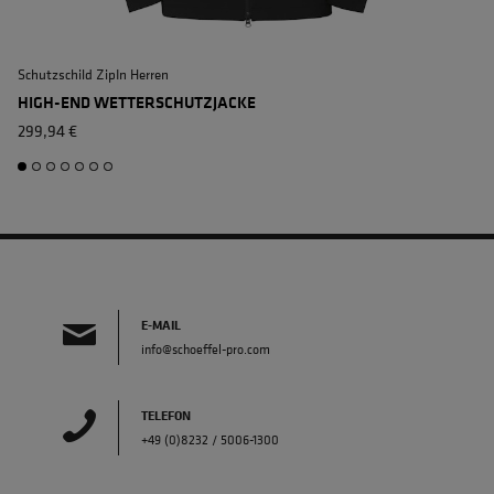
DIN EN 343 KLASSE 4/4/X
Schutzschild ZipIn Herren
A
HIGH-END WETTERSCHUTZJACKE
299,94 €
E-MAIL
info@schoeffel-pro.com
TELEFON
+49 (0)8232 / 5006-1300