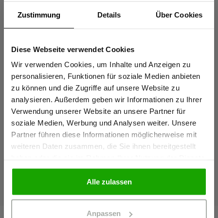
Zustimmung
Details
Über Cookies
Diese Webseite verwendet Cookies
Sind Sie
Gewerbetreibender?
Wir verwenden Cookies, um Inhalte und Anzeigen zu
personalisieren, Funktionen für soziale Medien anbieten
zu können und die Zugriffe auf unsere Website zu
Ich bestätige, dass ich Gewerbetreibender bin. Alle
analysieren. Außerdem geben wir Informationen zu Ihrer
Tasche komplett geschlossen:
Reißverschluss halb
Preise werden netto ausgewiesen.
Verwendung unserer Website an unsere Partner für
Blickdicht und sicher verstautes
Schneller Zugriff au
soziale Medien, Werbung und Analysen weiter. Unsere
Werkzeug.
Werkzeug möglich.
Partner führen diese Informationen möglicherweise mit
GEWERBETREIBENDER
weiteren Daten zusammen, die Sie ihnen bereitgestellt
haben oder die sie im Rahmen Ihrer Nutzung der Dienste
gesammelt haben.
PRIVATPERSON
Alle zulassen
Anpassen