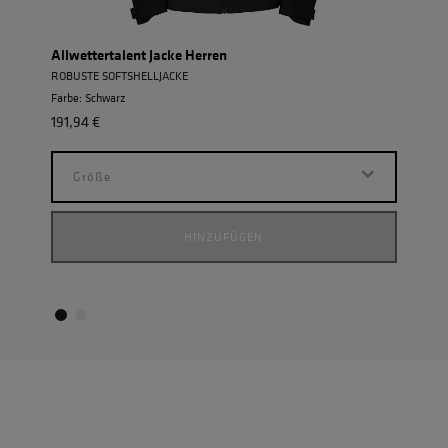
Allwettertalent Jacke Herren
Einh
ROBUSTE SOFTSHELLJACKE
POWE
Farbe: Schwarz
Farbe
191,94 €
155,9
Größe
G
HINZUFÜGEN