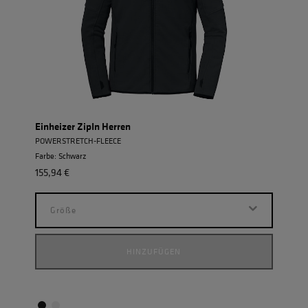
Einheizer ZipIn Herren
Allw
POWERSTRETCH-FLEECE
ROBU
Farbe: Schwarz
Farbe
155,94 €
155,9
Größe
G
HINZUFÜGEN