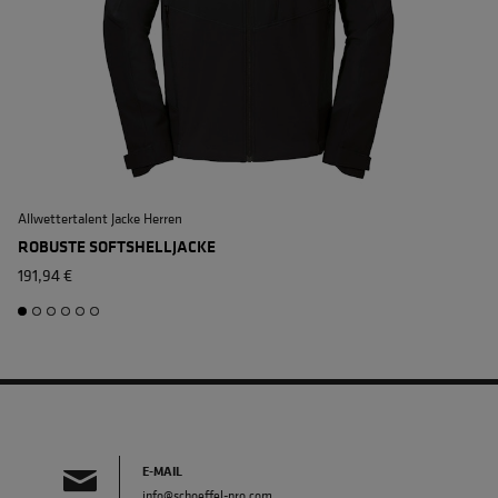
Allwettertalent Jacke Herren
M
ROBUSTE SOFTSHELLJACKE
191,94 €
E-MAIL
info@schoeffel-pro.com