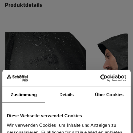
Produktdetails
Zustimmung
Details
Über Cookies
Diese Webseite verwendet Cookies
Sind Sie
Wasserdichtigkeit und
Dank 20.000 mm Wa
Gewerbetreibender?
Wir verwenden Cookies, um Inhalte und Anzeigen zu
Atmungsaktivität geprüft nach EN
die 2-Lagen Jacke a
personalisieren, Funktionen für soziale Medien anbieten