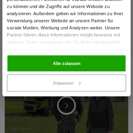
343 Klasse 4/4
zu können und die Zugriffe auf unsere Website zu
Ich bestätige, dass ich Gewerbetreibender bin. Alle
analysieren. Außerdem geben wir Informationen zu Ihrer
Preise werden netto ausgewiesen.
Verwendung unserer Website an unsere Partner für
soziale Medien, Werbung und Analysen weiter. Unsere
Partner führen diese Informationen möglicherweise mit
GEWERBETREIBENDER
weiteren Daten zusammen, die Sie ihnen bereitgestellt
haben oder die sie im Rahmen Ihrer Nutzung der Dienste
gesammelt haben.
PRIVATPERSON
Alle zulassen
Anpassen