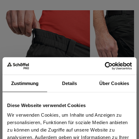
Zustimmung
Details
Über Cookies
Diese Webseite verwendet Cookies
Elastischer Komfortbund
Belüftungsreißvers
Sind Sie
Regulierung des Kö
Gewerbetreibender?
Wir verwenden Cookies, um Inhalte und Anzeigen zu
personalisieren, Funktionen für soziale Medien anbieten
zu können und die Zugriffe auf unsere Website zu
Ich bestätige, dass ich Gewerbetreibender bin. Alle
analysieren. Außerdem geben wir Informationen zu Ihrer