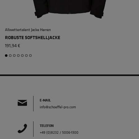
Allwettertalent Jacke Herren
M
ROBUSTE SOFTSHELLJACKE
191,94 €
E-MAIL
info@schoeffel-pro.com
TELEFON
+49 (0)8232 / 5006-1300