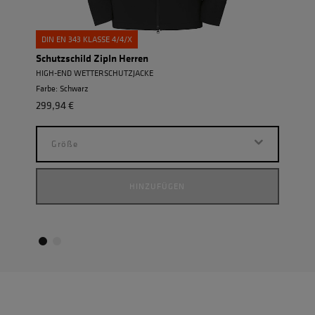
DIN EN 343 KLASSE 4/4/X
Schutzschild ZipIn Herren
Einh
HIGH-END WETTERSCHUTZJACKE
POWE
Farbe: Schwarz
Farbe
299,94 €
155,9
Größe
G
HINZUFÜGEN