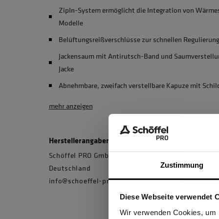
ZipIn-System ermöglicht die Integration von Wärmes
Modelle
Belüftungsreißverschlüsse zur schnellen Regulierun
Jackensaum mit Antirutsch-Band und Saumverstellun
Jacke
Abnehmbare, zweifach verstellbare Kapuze mit Schil
mehr anzeigen
Herstellerangaben
Schöffel PRO GmbH, Albert-Einstein-Strasse 1, 
Zustimmung
Deutschland
info@schoeffel-pro.com
Diese Webseite verwendet 
Ich be
Wir verwenden Cookies, um I