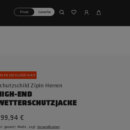
Privat
Gewerbe
IN EN 343 KLASSE 4/4/X
chutzschild ZipIn Herren
HIGH-END
WETTERSCHUTZJACKE
299,94 €
kl. gesetzl. MwSt., zzgl.
Versandkosten