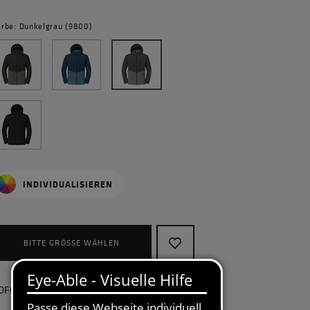
arbe: Dunkelgrau (9800)
INDIVIDUALISIEREN
BITTE GRÖSSE WÄHLEN
OFORT lieferbar, kostenlose Retoure