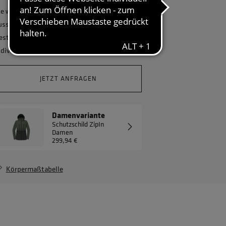
ie wollen Ihr Unternehmen ganzheitlich
usstatten und benötigen eine größere
estellmenge? Gerne erstellen wir Ihnen ein
ndividuelles Angebot.
JETZT ANFRAGEN
Damenvariante
Schutzschild ZipIn
Damen
299,94 €
Körpermaßtabelle