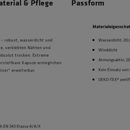
terial & Pflege
Passform
Materialeigenscha
– robust, wasserdicht und
Wasserdicht: 2
e, verklebten Nähten und
Winddicht
absolut trocken. Extreme
Atmungsaktiv: 2
erstellbare Kapuze ermöglichen
Kein Einsatz von
zer“ erweiterbar.
OEKO-TEX® zertif
ch EN 343 Klasse 4/4/X