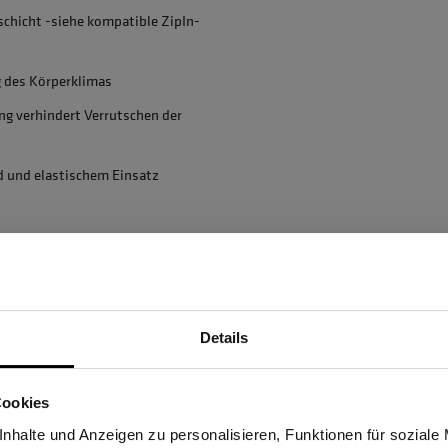
chicht -siehe kompatible ZipIn-
g des Körperklimas
g verhindert Verrutschen der
d und elastischem Einsatz
86830 Schwabmünchen,
Details
Sind Sie Gewerbetreibender?
Cookies
stätige, dass ich Gewerbetreibender bin. Alle Preise werden netto ausge
nhalte und Anzeigen zu personalisieren, Funktionen für soziale