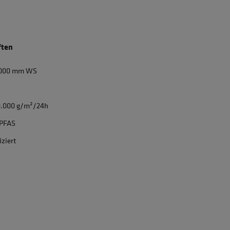
ften
0.000 mm WS
0.000 g/m²/24h
 PFAS
iziert