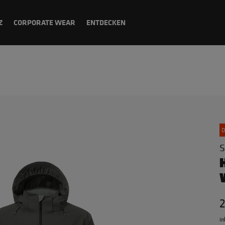
Z
CORPORATE WEAR
ENTDECKEN
D
S
in