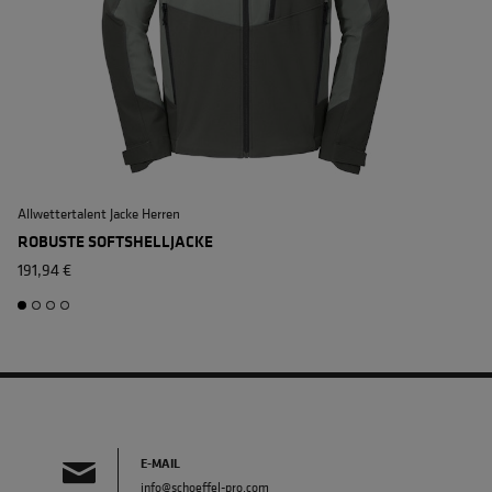
Allwettertalent Jacke Herren
A
ROBUSTE SOFTSHELLJACKE
191,94 €
E-MAIL
info@schoeffel-pro.com