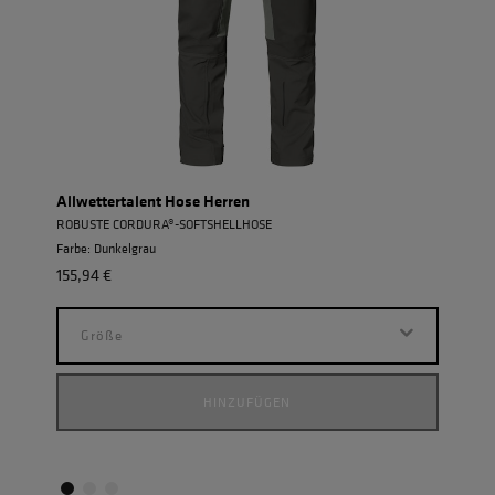
Allwettertalent Hose Herren
Allw
ROBUSTE CORDURA®-SOFTSHELLHOSE
ROBU
Farbe: Dunkelgrau
Farbe
155,94 €
155,9
Größe
G
HINZUFÜGEN