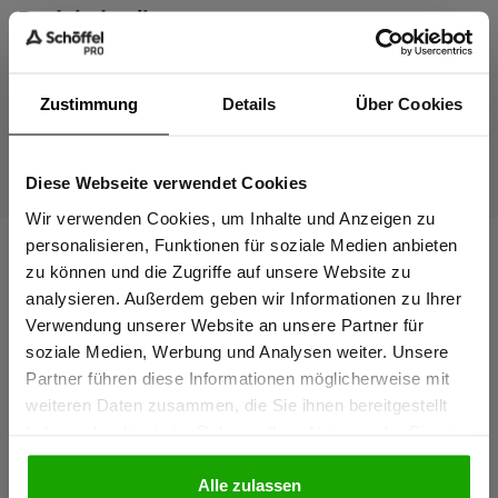
Produktdetails
Zustimmung
Details
Über Cookies
Diese Webseite verwendet Cookies
Sind Sie
Gewerbetreibender?
Wir verwenden Cookies, um Inhalte und Anzeigen zu
personalisieren, Funktionen für soziale Medien anbieten
zu können und die Zugriffe auf unsere Website zu
Ich bestätige, dass ich Gewerbetreibender bin. Alle
analysieren. Außerdem geben wir Informationen zu Ihrer
Preise werden netto ausgewiesen.
Verwendung unserer Website an unsere Partner für
soziale Medien, Werbung und Analysen weiter. Unsere
Partner führen diese Informationen möglicherweise mit
GEWERBETREIBENDER
weiteren Daten zusammen, die Sie ihnen bereitgestellt
haben oder die sie im Rahmen Ihrer Nutzung der Dienste
gesammelt haben.
PRIVATPERSON
Alle zulassen