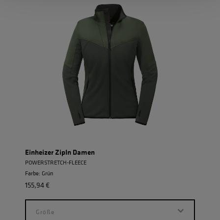
Einheizer ZipIn Damen
Allw
POWERSTRETCH-FLEECE
ROBU
Farbe: Grün
Farbe:
155,94 €
155,9
Größe
G