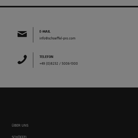
E-MAIL
info@schoeffel-pro.com
TELEFON
+49 (0)8232 / 5006-1300
ÜBER UNS
SCHÖFFEL