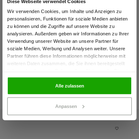
Diese Webseite verwendet Cookies
Sind Sie
Gewerbetreibender?
Wir verwenden Cookies, um Inhalte und Anzeigen zu
personalisieren, Funktionen für soziale Medien anbieten
zu können und die Zugriffe auf unsere Website zu
Ich bestätige, dass ich Gewerbetreibender bin. Alle
analysieren. Außerdem geben wir Informationen zu Ihrer
Preise werden netto ausgewiesen.
Verwendung unserer Website an unsere Partner für
soziale Medien, Werbung und Analysen weiter. Unsere
Partner führen diese Informationen möglicherweise mit
GEWERBETREIBENDER
weiteren Daten zusammen, die Sie ihnen bereitgestellt
haben oder die sie im Rahmen Ihrer Nutzung der Dienste
gesammelt haben.
PRIVATPERSON
Alle zulassen
Das passt dazu
Anpassen