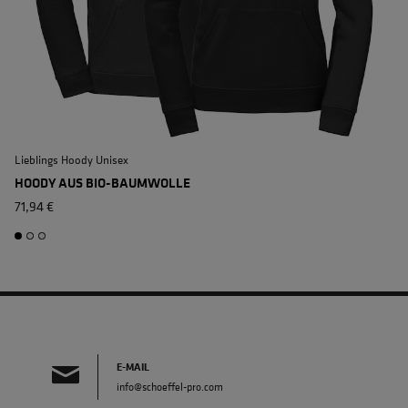
Lieblings Hoody Unisex
L
HOODY AUS BIO-BAUMWOLLE
71,94 €
E-MAIL
info@schoeffel-pro.com