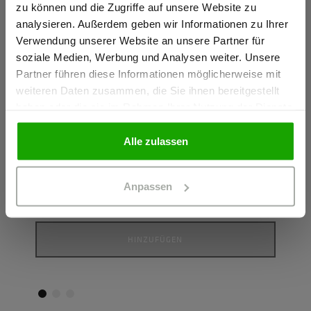
zu können und die Zugriffe auf unsere Website zu
Ich bestätige, dass ich Gewerbetreibender bin. Alle
analysieren. Außerdem geben wir Informationen zu Ihrer
Preise werden netto ausgewiesen.
Verwendung unserer Website an unsere Partner für
soziale Medien, Werbung und Analysen weiter. Unsere
Partner führen diese Informationen möglicherweise mit
GEWERBETREIBENDER
weiteren Daten zusammen, die Sie ihnen bereitgestellt
haben oder die sie im Rahmen Ihrer Nutzung der Dienste
Signature Hoody
Sign
gesammelt haben.
HOODY AUS BIO-BAUMWOLLE
HOOD
PRIVATPERSON
Alle zulassen
Farbe: Rot
Farbe
71,94 €
71,94
Anpassen
Größe
G
HINZUFÜGEN