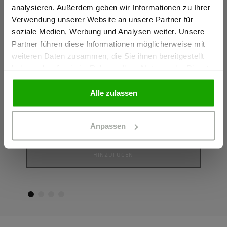
Ich bestätige, dass ich Gewerbetreibender bin. Alle
analysieren. Außerdem geben wir Informationen zu Ihrer
Preise werden netto ausgewiesen.
Verwendung unserer Website an unsere Partner für
soziale Medien, Werbung und Analysen weiter. Unsere
Partner führen diese Informationen möglicherweise mit
GEWERBETREIBENDER
weiteren Daten zusammen, die Sie ihnen bereitgestellt
Lieblings Hoody Unisex
Lieb
haben oder die sie im Rahmen Ihrer Nutzung der Dienste
HOODY AUS BIO-BAUMWOLLE
SWEA
gesammelt haben.
Farbe: Hellgrau meliert
Farbe:
PRIVATPERSON
Alle zulassen
71,94 €
59,9
Größe
G
Anpassen
HINZUFÜGEN