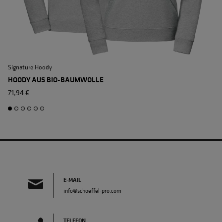
Signature Hoody
S
HOODY AUS BIO-BAUMWOLLE
71,94 €
E-MAIL
info@schoeffel-pro.com
TELEFON