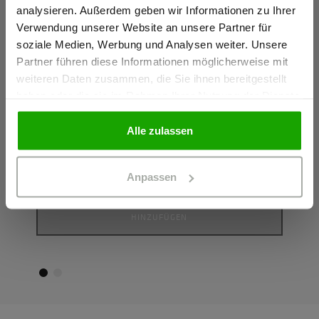
Ich bestätige, dass ich Gewerbetreibender bin. Alle
analysieren. Außerdem geben wir Informationen zu Ihrer
Preise werden netto ausgewiesen.
Verwendung unserer Website an unsere Partner für
soziale Medien, Werbung und Analysen weiter. Unsere
Partner führen diese Informationen möglicherweise mit
GEWERBETREIBENDER
weiteren Daten zusammen, die Sie ihnen bereitgestellt
Lieblings Hoody Unisex
Lieb
haben oder die sie im Rahmen Ihrer Nutzung der Dienste
HOODY AUS BIO-BAUMWOLLE
SWEA
gesammelt haben.
Farbe: Schwarz
Farbe
PRIVATPERSON
Alle zulassen
71,94 €
59,9
Größe
G
Anpassen
HINZUFÜGEN