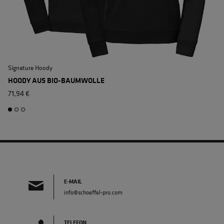
Signature Hoody
S
HOODY AUS BIO-BAUMWOLLE
71,94 €
E-MAIL
info@schoeffel-pro.com
TELEFON