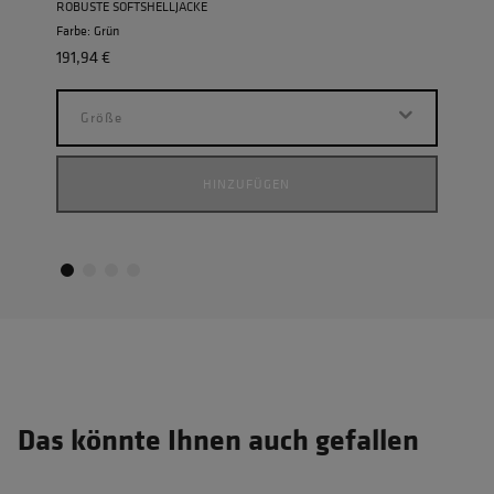
ROBUSTE SOFTSHELLJACKE
POWE
Farbe: Grün
Farbe:
191,94 €
155,9
Größe
G
HINZUFÜGEN
Das könnte Ihnen auch gefallen