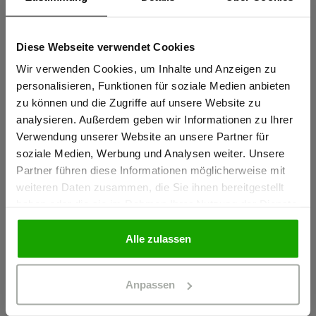
Diese Webseite verwendet Cookies
Sind Sie
Gewerbetreibender?
Wir verwenden Cookies, um Inhalte und Anzeigen zu
personalisieren, Funktionen für soziale Medien anbieten
zu können und die Zugriffe auf unsere Website zu
Ich bestätige, dass ich Gewerbetreibender bin. Alle
analysieren. Außerdem geben wir Informationen zu Ihrer
Preise werden netto ausgewiesen.
Verwendung unserer Website an unsere Partner für
soziale Medien, Werbung und Analysen weiter. Unsere
Partner führen diese Informationen möglicherweise mit
GEWERBETREIBENDER
weiteren Daten zusammen, die Sie ihnen bereitgestellt
haben oder die sie im Rahmen Ihrer Nutzung der Dienste
gesammelt haben.
PRIVATPERSON
Alle zulassen
Anpassen
Das passt dazu