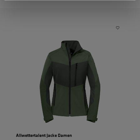
Allwettertalent Jacke Damen
Einh