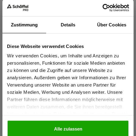
Zustimmung
Details
Über Cookies
Diese Webseite verwendet Cookies
Sind Sie
Gewerbetreibender?
Wir verwenden Cookies, um Inhalte und Anzeigen zu
personalisieren, Funktionen für soziale Medien anbieten
zu können und die Zugriffe auf unsere Website zu
Ich bestätige, dass ich Gewerbetreibender bin. Alle
analysieren. Außerdem geben wir Informationen zu Ihrer
Preise werden netto ausgewiesen.
Verwendung unserer Website an unsere Partner für
soziale Medien, Werbung und Analysen weiter. Unsere
Partner führen diese Informationen möglicherweise mit
GEWERBETREIBENDER
weiteren Daten zusammen, die Sie ihnen bereitgestellt
haben oder die sie im Rahmen Ihrer Nutzung der Dienste
gesammelt haben.
PRIVATPERSON
Alle zulassen