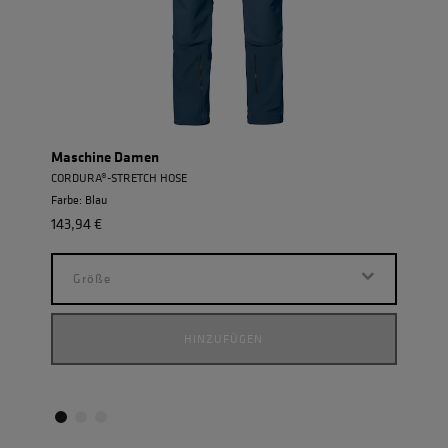
Maschine Damen
Einh
CORDURA®-STRETCH HOSE
POWE
Farbe: Blau
Farbe
143,94 €
155,9
Größe
G
HINZUFÜGEN