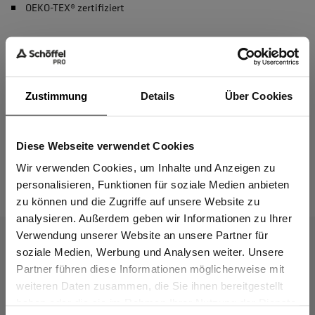
OEKO-TEX® zertifiziert
Material & Pflege
Zustimmung
Details
Über Cookies
Passform
Diese Webseite verwendet Cookies
Sind Sie
Gewerbetreibender?
Wir verwenden Cookies, um Inhalte und Anzeigen zu
Das passt dazu
personalisieren, Funktionen für soziale Medien anbieten
zu können und die Zugriffe auf unsere Website zu
Ich bestätige, dass ich Gewerbetreibender bin. Alle
analysieren. Außerdem geben wir Informationen zu Ihrer
Preise werden netto ausgewiesen.
Verwendung unserer Website an unsere Partner für
soziale Medien, Werbung und Analysen weiter. Unsere
Partner führen diese Informationen möglicherweise mit
GEWERBETREIBENDER
weiteren Daten zusammen, die Sie ihnen bereitgestellt
haben oder die sie im Rahmen Ihrer Nutzung der Dienste