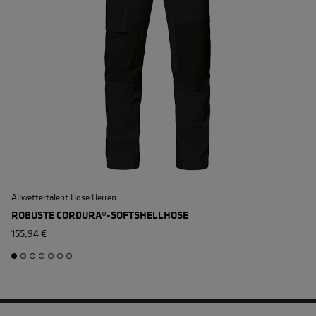
Allwettertalent Hose Herren
A
ROBUSTE CORDURA®-SOFTSHELLHOSE
155,94 €
1