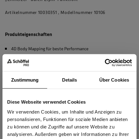
Artikelnummer 10030351 , Modellnummer 10106
Produkteigenschaften
4D Body Mapping für beste Performance
Wasserdichtigkeit und Atmungsaktivität geprüft nach EN
343 Klasse 4/3
ZipIn-System ermöglicht die Integration von Wärmeschicht -
Zustimmung
Details
Über Cookies
siehe kompatible ZipIn-Modelle
Belüftungsreißverschlüsse zur schnellen Regulierung des
Diese Webseite verwendet Cookies
Sind Sie
Körperklimas
Gewerbetreibender?
Wir verwenden Cookies, um Inhalte und Anzeigen zu
Abnehmbare, zweifach verstellbare Kapuze
personalisieren, Funktionen für soziale Medien anbieten
Hochwertiges Jackenfutter für mehr Tragekomfort und
zu können und die Zugriffe auf unsere Website zu
Ich bestätige, dass ich Gewerbetreibender bin. Alle
besseres Körperklima
analysieren. Außerdem geben wir Informationen zu Ihrer