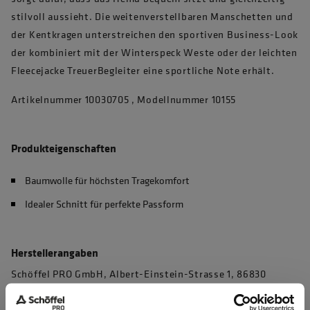
stilvoll aussieht. Die weitenverstellbaren Manschetten und
der Kentkragen unterstreichen den sportiven Business-Look
der kombiniert mit der Winterspeck Weste oder der leichten
Fleecejacke TreuerBegleiter eine sportliche Note erhält.
Artikelnummer 10030705 , Modellnummer 10155
Produkteigenschaften
Baumwolle für höchsten Tragekomfort
Idealer Schnitt für perfekte Passform
Herstellerangaben
Schöffel PRO GmbH, Albert-Einstein-Strasse 1, 86830
Schwabmünchen, Deutschland
info@schoeffel-pro.com