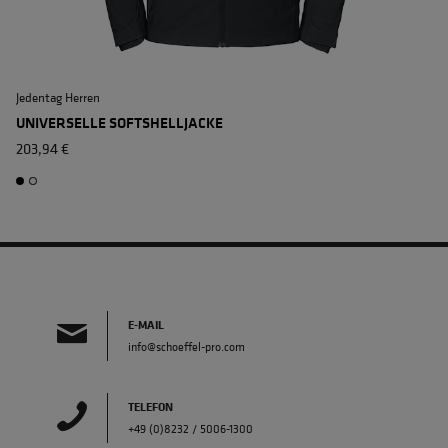
Jedentag Herren
T
UNIVERSELLE SOFTSHELLJACKE
203,94 €
E-MAIL
info@schoeffel-pro.com
TELEFON
+49 (0)8232 / 5006-1300