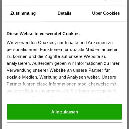
Zustimmung
Details
Über Cookies
Materialeigenschaften
Diese Webseite verwendet Cookies
Sind Sie
Schmutzunempfindliche Ausrüstung
Gewerbetreibender?
Wir verwenden Cookies, um Inhalte und Anzeigen zu
personalisieren, Funktionen für soziale Medien anbieten
Bügelfrei
zu können und die Zugriffe auf unsere Website zu
OEKO-TEX® zertifiziert
Ich bestätige, dass ich Gewerbetreibender bin. Alle
analysieren. Außerdem geben wir Informationen zu Ihrer
Preise werden netto ausgewiesen.
Verwendung unserer Website an unsere Partner für
soziale Medien, Werbung und Analysen weiter. Unsere
Material & Pflege
Partner führen diese Informationen möglicherweise mit
GEWERBETREIBENDER
weiteren Daten zusammen, die Sie ihnen bereitgestellt
haben oder die sie im Rahmen Ihrer Nutzung der Dienste
Passform
gesammelt haben.
PRIVATPERSON
Alle zulassen