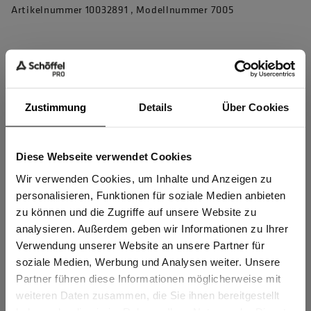
Artikelnummer 10032891 , Modellnummer 7005
Produkteigenschaften
4D Body Mapping für beste Performance
Zustimmung
Details
Über Cookies
4-Wege-Stretch für perfekte Bewegungsfreiheit
Verstärkung am unteren Bein für erhöhte Strapazierfähigkeit
Diese Webseite verwendet Cookies
Sind Sie
Schlaufe an Vordertasche zur sicheren Befestigung wichtiger
Gewerbetreibender?
Wir verwenden Cookies, um Inhalte und Anzeigen zu
Dinge
personalisieren, Funktionen für soziale Medien anbieten
2 Vordertaschen, 1 Reißverschlusstasche, 2 Gesäßtaschen
zu können und die Zugriffe auf unsere Website zu
Ich bestätige, dass ich Gewerbetreibender bin. Alle
1 Beintasche
analysieren. Außerdem geben wir Informationen zu Ihrer
Preise werden netto ausgewiesen.
Verwendung unserer Website an unsere Partner für
mehr anzeigen
soziale Medien, Werbung und Analysen weiter. Unsere
Partner führen diese Informationen möglicherweise mit
GEWERBETREIBENDER
weiteren Daten zusammen, die Sie ihnen bereitgestellt
Herstellerangaben