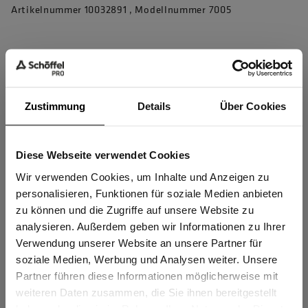
Artikelnummer 10032891 , Modellnummer 7005
Produkteigenschaften
4D Body Mapping für beste Performance
Zustimmung
Details
Über Cookies
4-Wege-Stretch für perfekte Bewegungsfreiheit
Verstärkung am unteren Bein für erhöhte Strapazierfähigkeit
Diese Webseite verwendet Cookies
Sind Sie
Schlaufe an Vordertasche zur sicheren Befestigung wichtiger
Gewerbetreibender?
Wir verwenden Cookies, um Inhalte und Anzeigen zu
Dinge
personalisieren, Funktionen für soziale Medien anbieten
2 Vordertaschen, 1 Reißverschlusstasche, 2 Gesäßtaschen
zu können und die Zugriffe auf unsere Website zu
Ich bestätige, dass ich Gewerbetreibender bin. Alle
1 Beintasche
analysieren. Außerdem geben wir Informationen zu Ihrer
Preise werden netto ausgewiesen.
Verwendung unserer Website an unsere Partner für
mehr anzeigen
soziale Medien, Werbung und Analysen weiter. Unsere
Partner führen diese Informationen möglicherweise mit
GEWERBETREIBENDER
weiteren Daten zusammen, die Sie ihnen bereitgestellt
Herstellerangaben