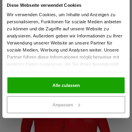
Diese Webseite verwendet Cookies
Sind Sie
Passform
Gewerbetreibender?
Wir verwenden Cookies, um Inhalte und Anzeigen zu
personalisieren, Funktionen für soziale Medien anbieten
zu können und die Zugriffe auf unsere Website zu
Ich bestätige, dass ich Gewerbetreibender bin. Alle
analysieren. Außerdem geben wir Informationen zu Ihrer
Das passt dazu
Preise werden netto ausgewiesen.
Verwendung unserer Website an unsere Partner für
soziale Medien, Werbung und Analysen weiter. Unsere
Partner führen diese Informationen möglicherweise mit
GEWERBETREIBENDER
weiteren Daten zusammen, die Sie ihnen bereitgestellt
haben oder die sie im Rahmen Ihrer Nutzung der Dienste
gesammelt haben.
PRIVATPERSON
Alle zulassen
Anpassen