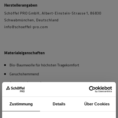
Herstellerangaben
Schöffel PRO GmbH, Albert-Einstein-Strasse 1, 86830
Schwabmünchen, Deutschland
info@schoeffel-pro.com
Materialeigenschaften
Bio-Baumwolle für höchsten Tragekomfort
Geruchshemmend
Angeraute Innenseite
OEKO-TEX® zertifiziert
Zustimmung
Details
Über Cookies
Material & Pflege