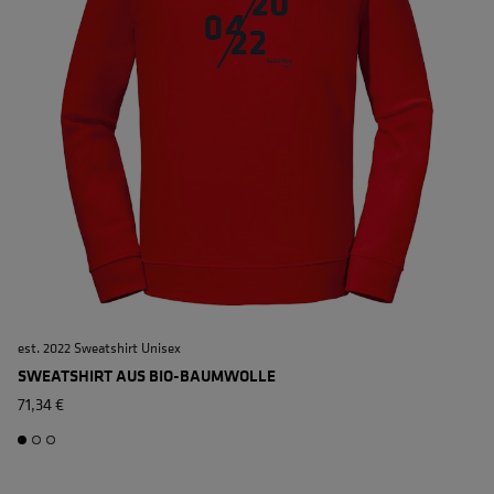
est. 2022 Sweatshirt Unisex
e
SWEATSHIRT AUS BIO-BAUMWOLLE
71,34 €