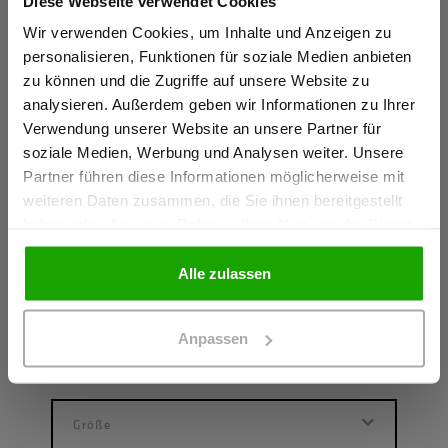
Diese Webseite verwendet Cookies
Sind Sie
Gewerbetreibender?
Wir verwenden Cookies, um Inhalte und Anzeigen zu
personalisieren, Funktionen für soziale Medien anbieten
zu können und die Zugriffe auf unsere Website zu
Ich bestätige, dass ich Gewerbetreibender bin. Alle
analysieren. Außerdem geben wir Informationen zu Ihrer
Preise werden netto ausgewiesen.
Verwendung unserer Website an unsere Partner für
soziale Medien, Werbung und Analysen weiter. Unsere
Partner führen diese Informationen möglicherweise mit
GEWERBETREIBENDER
weiteren Daten zusammen, die Sie ihnen bereitgestellt
haben oder die sie im Rahmen Ihrer Nutzung der Dienste
gesammelt haben.
PRIVATPERSON
Alle zulassen
Made for work Hoody Unisex
Made
HOODY AUS BIO-BAUMWOLLE
T-SHI
Anpassen
Farbe: Rot
Farbe:
83,24 €
35,6
Größe
G