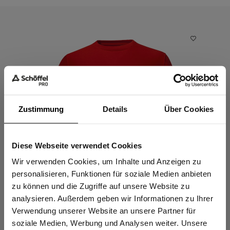
Zustimmung
Details
Über Cookies
Diese Webseite verwendet Cookies
Sind Sie
Gewerbetreibender?
Wir verwenden Cookies, um Inhalte und Anzeigen zu
personalisieren, Funktionen für soziale Medien anbieten
zu können und die Zugriffe auf unsere Website zu
Ich bestätige, dass ich Gewerbetreibender bin. Alle
analysieren. Außerdem geben wir Informationen zu Ihrer
Preise werden netto ausgewiesen.
Verwendung unserer Website an unsere Partner für
Made for work Sweatshirt Unisex
Made
soziale Medien, Werbung und Analysen weiter. Unsere
SWEATSHIRT AUS BIO-BAUMWOLLE
T-SHI