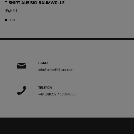
T-SHIRT AUS BIO-BAUMWOLLE
35,64 €
7
E-MAIL
info@schoeffel-pro.com
TELEFON
+49 (0)8232 / 5006-1300