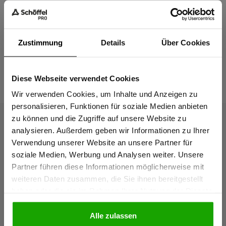
Passform
Zustimmung
Details
Über Cookies
Das passt dazu
Diese Webseite verwendet Cookies
Sind Sie
Gewerbetreibender?
Wir verwenden Cookies, um Inhalte und Anzeigen zu
personalisieren, Funktionen für soziale Medien anbieten
zu können und die Zugriffe auf unsere Website zu
Ich bestätige, dass ich Gewerbetreibender bin. Alle
analysieren. Außerdem geben wir Informationen zu Ihrer
Preise werden netto ausgewiesen.
Verwendung unserer Website an unsere Partner für
soziale Medien, Werbung und Analysen weiter. Unsere
Partner führen diese Informationen möglicherweise mit
GEWERBETREIBENDER
weiteren Daten zusammen, die Sie ihnen bereitgestellt
haben oder die sie im Rahmen Ihrer Nutzung der Dienste
gesammelt haben.
PRIVATPERSON
Alle zulassen