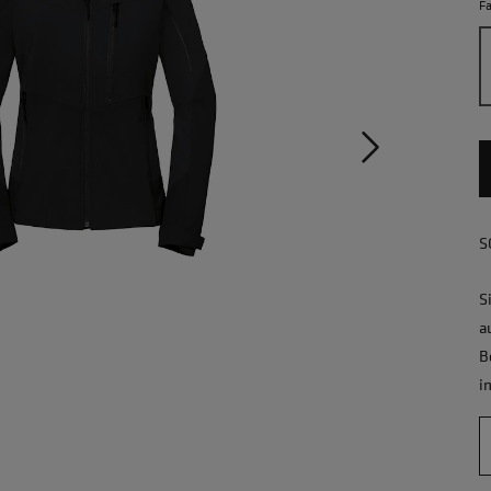
F
S
S
a
B
i