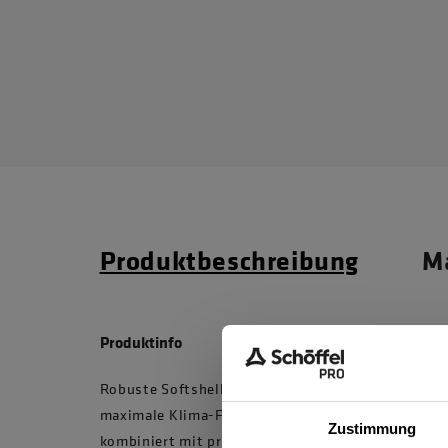
Produktbeschreibung
Ma
Produktinfo
Robuste Softshelljacke für nahezu jedes Wetter. D
maximale Klima-Flexibilität dank Winddichtigkei
Zustimmung
kombiniert mit praktischen Unterarmbelüftungen.