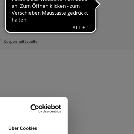
Herrenvariante
Allwettertalent Jacke
Herren
190,34 €
Körpermaßtabelle
ften
rsäule
Über Cookies