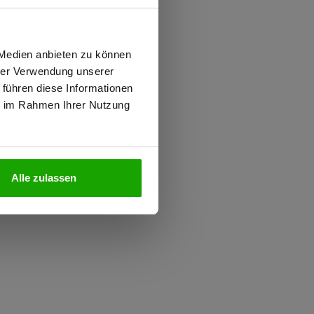
0.000 g/m²/24h
 PFAS
wiesen.
iziert
 Medien anbieten zu können
hrer Verwendung unserer
 führen diese Informationen
ie im Rahmen Ihrer Nutzung
N
Alle zulassen