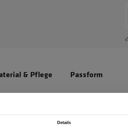
terial & Pflege
Passform
Materialeigenscha
as Allwettertalent bietet
10.000 mm Wasse
t, 10.000 mm Wassersäule
Winddicht
Details
 Die Verwendung von Cordura®-