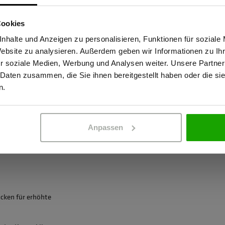
Atmungsaktiv: 1
Sind Sie Gewerbetreibender?
ftshelljacke maximal
Kein Einsatz von
4D Body Mapping.
Cookies
stätige, dass ich Gewerbetreibender bin. Alle Preise werden netto ausge
OEKO-TEX® zertif
nhalte und Anzeigen zu personalisieren, Funktionen für soziale
Website zu analysieren. Außerdem geben wir Informationen zu I
r soziale Medien, Werbung und Analysen weiter. Unsere Partner
 Daten zusammen, die Sie ihnen bereitgestellt haben oder die s
ERBETREIBENDER
PRIVATPERSO
n.
 maximalen Wetterschutz und
Anpassen
eece-Rückseite für maximalen
cken für erhöhte