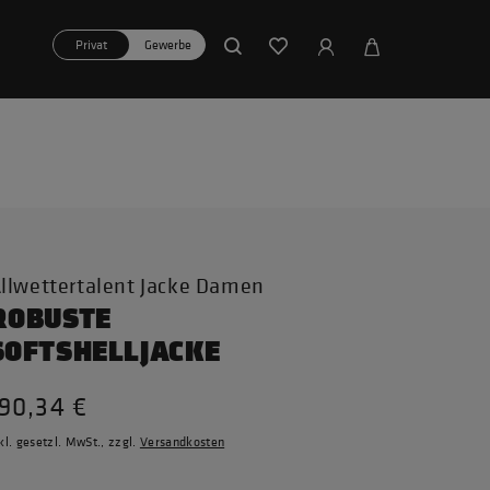
Privat
Gewerbe
llwettertalent Jacke Damen
ROBUSTE
SOFTSHELLJACKE
190,34 €
kl. gesetzl. MwSt., zzgl.
Versandkosten