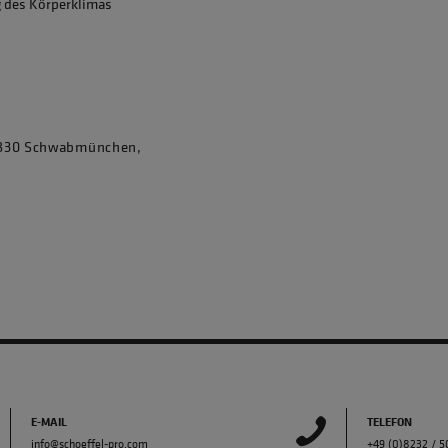
g des Körperklimas
86830 Schwabmünchen,
E-MAIL
TELEFON
info@schoeffel-pro.com
+49 (0)8232 / 