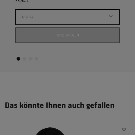
35,94 €
23,9
Größe
G
HINZUFÜGEN
Das könnte Ihnen auch gefallen