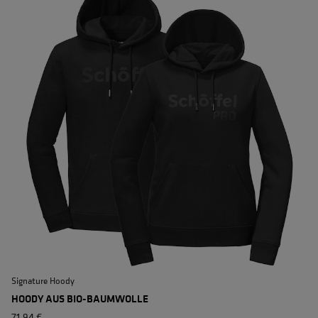
Signature Hoody
S
HOODY AUS BIO-BAUMWOLLE
71,94 €