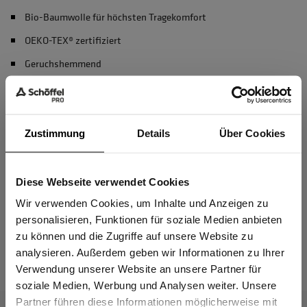
Bio-Baumwolle für höchsten Tragekomfort
OEKO-TEX® zertifiziert
Geruchshemmend
recycelter Polyester
Zustimmung
Details
Über Cookies
Material & Pflege
Diese Webseite verwendet Cookies
Passform
Sind Sie
Gewerbetreibender?
Wir verwenden Cookies, um Inhalte und Anzeigen zu
personalisieren, Funktionen für soziale Medien anbieten
zu können und die Zugriffe auf unsere Website zu
Das passt dazu
Ich bestätige, dass ich Gewerbetreibender bin. Alle
analysieren. Außerdem geben wir Informationen zu Ihrer
Preise werden netto ausgewiesen.
Verwendung unserer Website an unsere Partner für
soziale Medien, Werbung und Analysen weiter. Unsere
Partner führen diese Informationen möglicherweise mit