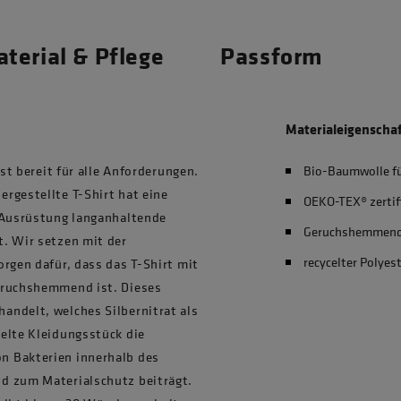
terial & Pflege
Passform
Materialeigenscha
ist bereit für alle Anforderungen.
Bio-Baumwolle f
rgestellte T-Shirt hat eine
OEKO-TEX® zertif
g-Ausrüstung langanhaltende
Geruchshemmen
. Wir setzen mit der
recycelter Polyes
rgen dafür, dass das T-Shirt mit
eruchshemmend ist. Dieses
andelt, welches Silbernitrat als
elte Kleidungsstück die
n Bakterien innerhalb des
d zum Materialschutz beiträgt.