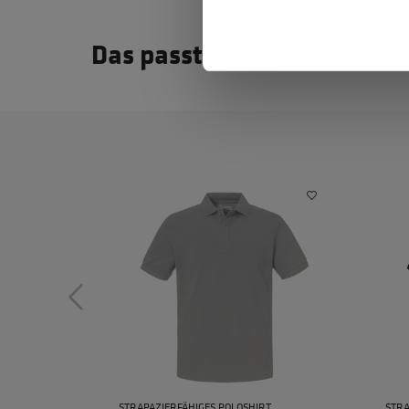
Das passt dazu
STRAPAZIERFÄHIGES POLOSHIRT
STRA