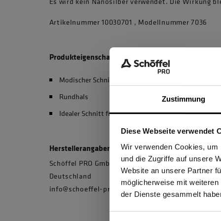
Es wird kein Nanosilber verwendet. Die Wirkung bl
Artikelnummer 10030701 , Modellnummer 7036
Produkteigenschaften
Modischer Schnitt
Rundhals
Zustimmung
Idealer Schnitt für perfekte Passform
Diese Webseite verwendet 
Ich be
Wir verwenden Cookies, um I
Herstellerangaben
und die Zugriffe auf unsere 
Schöffel PRO GmbH, Albert-Einstein-Strasse 1, 
Website an unsere Partner fü
Deutschland
möglicherweise mit weiteren
GEW
info@schoeffel-pro.com
der Dienste gesammelt habe