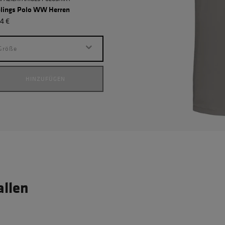
blings Polo WW Herren
Lieblings T-Shirt GOTS Herre
4 €
23,94 €
Größe
Größe
HINZUFÜGEN
HINZUFÜGEN
allen