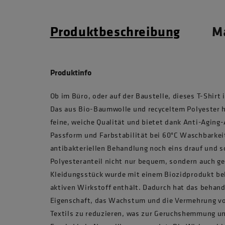
Produktbeschreibung
Ma
Produktinfo
Ob im Büro, oder auf der Baustelle, dieses T-Shirt 
Das aus Bio-Baumwolle und recyceltem Polyester he
feine, weiche Qualität und bietet dank Anti-Agin
Passform und Farbstabilität bei 60°C Waschbarkeit
antibakteriellen Behandlung noch eins drauf und so
Polyesteranteil nicht nur bequem, sondern auch g
Kleidungsstück wurde mit einem Biozidprodukt beh
aktiven Wirkstoff enthält. Dadurch hat das behand
Eigenschaft, das Wachstum und die Vermehrung vo
Textils zu reduzieren, was zur Geruchshemmung un