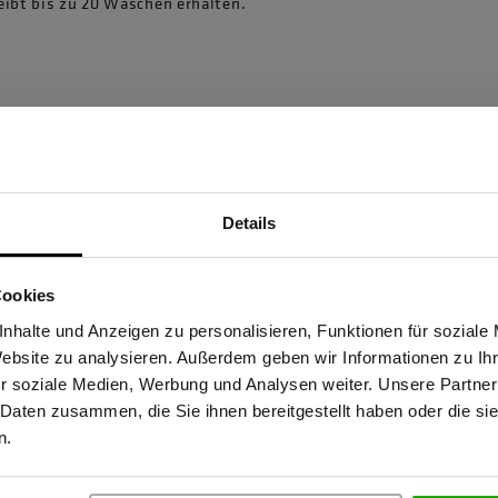
eibt bis zu 20 Wäschen erhalten.
Details
Sind Sie Gewerbetreibender?
Cookies
stätige, dass ich Gewerbetreibender bin. Alle Preise werden netto ausge
nhalte und Anzeigen zu personalisieren, Funktionen für soziale
Website zu analysieren. Außerdem geben wir Informationen zu I
86830 Schwabmünchen,
r soziale Medien, Werbung und Analysen weiter. Unsere Partner
 Daten zusammen, die Sie ihnen bereitgestellt haben oder die s
ERBETREIBENDER
PRIVATPERSO
n.