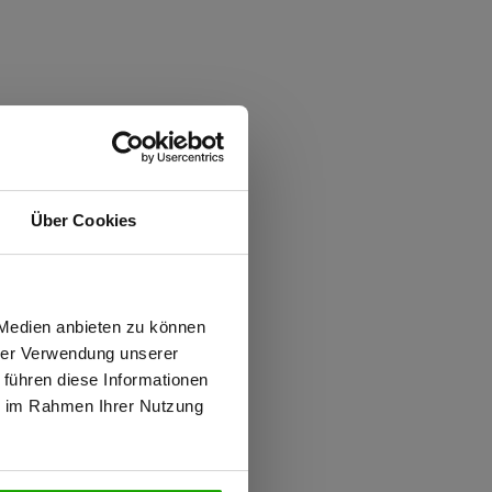
Über Cookies
wiesen.
 Medien anbieten zu können
hrer Verwendung unserer
 führen diese Informationen
ie im Rahmen Ihrer Nutzung
N