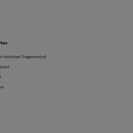
ften
ür höchsten Tragekomfort
iziert
d
ter