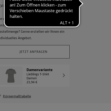
OFORT lieferbar, kostenlose Retoure
ie wollen Ihr Unternehmen ganzheitlich
usstatten und benötigen eine größere
estellmenge? Gerne erstellen wir Ihnen ein
ndividuelles Angebot.
JETZT ANFRAGEN
Damenvariante
Lieblings T-Shirt
Damen
23,94 €
Körpermaßtabelle